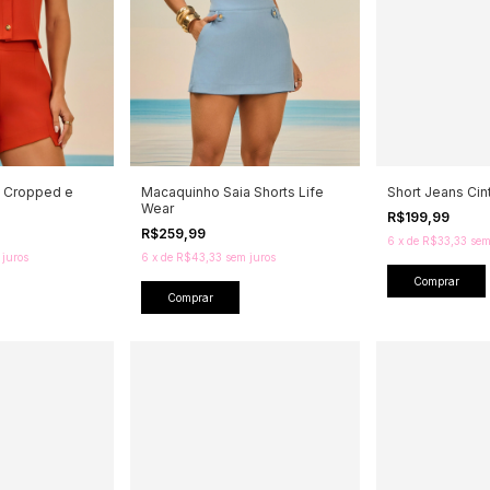
e Cropped e
Macaquinho Saia Shorts Life
Short Jeans Cint
Wear
R$199,99
R$259,99
6
x
de
R$33,33
sem
 juros
6
x
de
R$43,33
sem juros
Comprar
Comprar