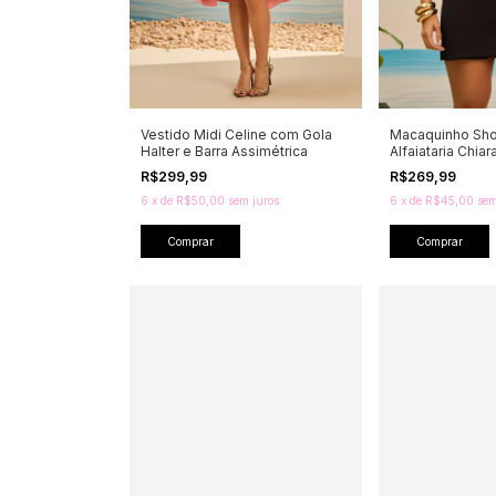
Vestido Midi Celine com Gola
Macaquinho Shor
Halter e Barra Assimétrica
Alfaiataria Chiar
R$299,99
R$269,99
6
x
de
R$50,00
sem juros
6
x
de
R$45,00
sem
Comprar
Comprar