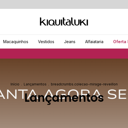
Macaquinhos
Vestidos
Jeans
Alfaiataria
Oferta 
Frete grátis p
Início
.
Lançamentos
.
breadcrumbs.colecao-mirage-reveillon
Lançamentos