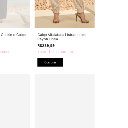
 Colete e Calça
Calça Alfaiataria Listrada Lino
Rayon Linea
R$239,99
m juros
6
x
de
R$40,00
sem juros
Comprar