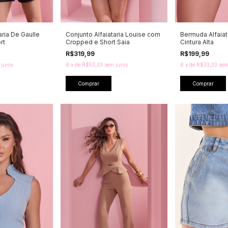
aria De Gaulle
Conjunto Alfaiataria Louise com
Bermuda Alfaia
rt
Cropped e Short Saia
Cintura Alta
R$319,99
R$199,99
 juros
6
x
de
R$53,33
sem juros
6
x
de
R$33,33
sem
Comprar
Comprar