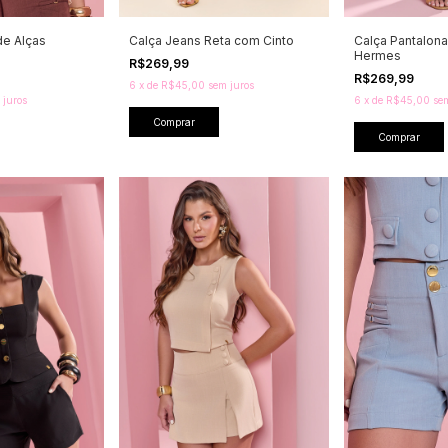
de Alças
Calça Jeans Reta com Cinto
Calça Pantalona 
Hermes
R$269,99
R$269,99
6
x
de
R$45,00
sem juros
 juros
6
x
de
R$45,00
se
Comprar
Comprar