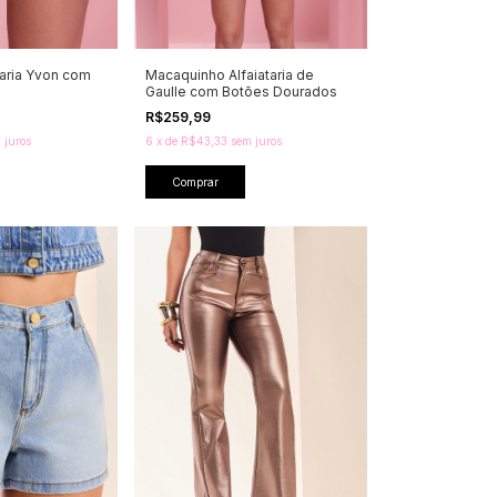
taria Yvon com
Macaquinho Alfaiataria de
Gaulle com Botões Dourados
R$259,99
 juros
6
x
de
R$43,33
sem juros
Comprar