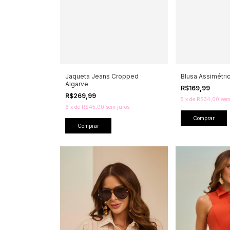
Jaqueta Jeans Cropped
Blusa Assimétri
Algarve
R$169,99
R$269,99
5
x
de
R$34,00
sem
6
x
de
R$45,00
sem juros
Comprar
Comprar