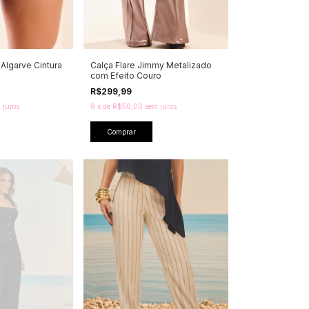
Algarve Cintura
Calça Flare Jimmy Metalizado
com Efeito Couro
R$299,99
 juros
6
x
de
R$50,00
sem juros
Comprar