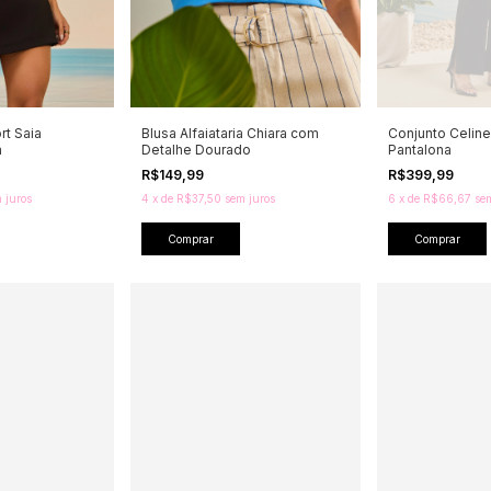
t Saia
Blusa Alfaiataria Chiara com
Conjunto Celine
a
Detalhe Dourado
Pantalona
R$149,99
R$399,99
 juros
4
x
de
R$37,50
sem juros
6
x
de
R$66,67
se
Comprar
Comprar