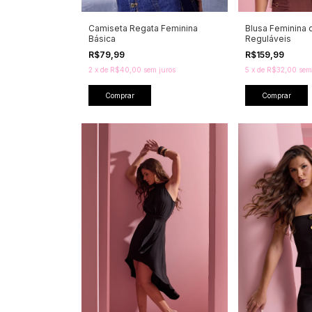
Camiseta Regata Feminina
Blusa Feminina 
Básica
Reguláveis
R$79,99
R$159,99
2
x
de
R$40,00
sem juros
5
x
de
R$32,00
sem
Comprar
Comprar