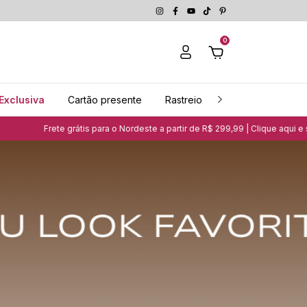
0
Exclusiva
Cartão presente
Rastreio
Guia de medidas
ara o Nordeste a partir de R$ 299,99 | Clique aqui e saiba mais
Ganhe 5% 