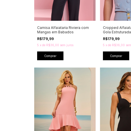
Camisa Alfaiataria Riviera com
Cropped Alfaiat
Mangas em Babados
Gola Estruturada
R$179,99
R$179,99
5
x
de
R$36,00
sem juros
5
x
de
R$36,00
sem
Comprar
Comprar