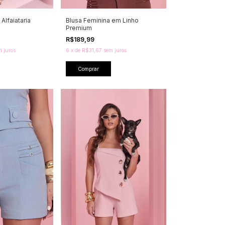
Alfaiataria
Blusa Feminina em Linho
Premium
R$189,99
m juros
6
x
de
R$31,67
sem juros
Comprar