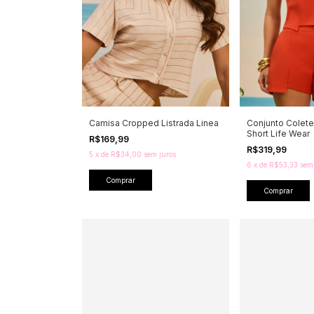
Camisa Cropped Listrada Linea
Conjunto Colet
Short Life Wear
R$169,99
R$319,99
5
x
de
R$34,00
sem juros
6
x
de
R$53,33
sem
Comprar
Comprar