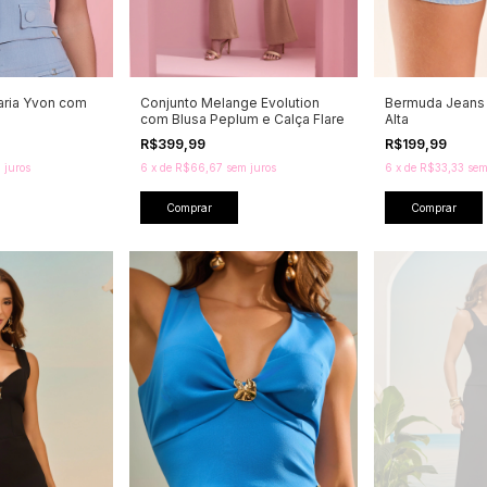
aria Yvon com
Conjunto Melange Evolution
Bermuda Jeans 
com Blusa Peplum e Calça Flare
Alta
R$399,99
R$199,99
 juros
6
x
de
R$66,67
sem juros
6
x
de
R$33,33
sem
Comprar
Comprar