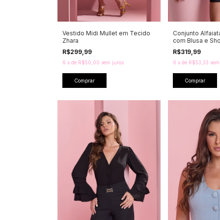
Vestido Midi Mullet em Tecido
Conjunto Alfaiat
Zhara
com Blusa e Sho
R$299,99
R$319,99
6
x
de
R$50,00
sem juros
6
x
de
R$53,33
sem
Comprar
Comprar