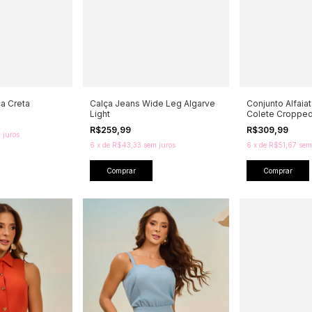
ca Creta
Calça Jeans Wide Leg Algarve
Conjunto Alfaia
Light
Colete Cropped
R$259,99
R$309,99
 juros
6
x
de
R$43,33
sem juros
6
x
de
R$51,67
sem
Comprar
Comprar