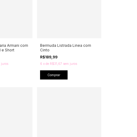
taria Armani com
Bermuda Listrada Linea com
 e Short
Cinto
R$189,99
 juros
6
x
de
R$31,67
sem juros
Comprar