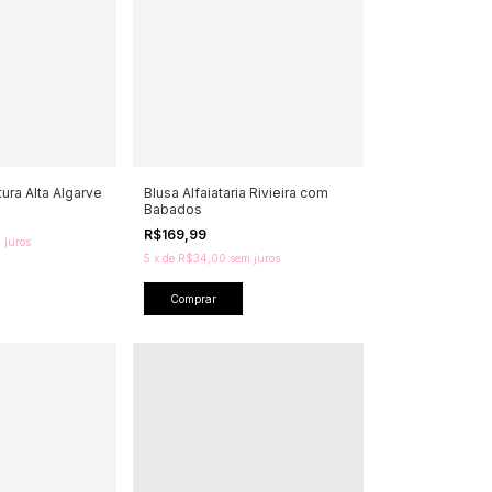
ura Alta Algarve
Blusa Alfaiataria Rivieira com
Babados
R$169,99
 juros
5
x
de
R$34,00
sem juros
Comprar