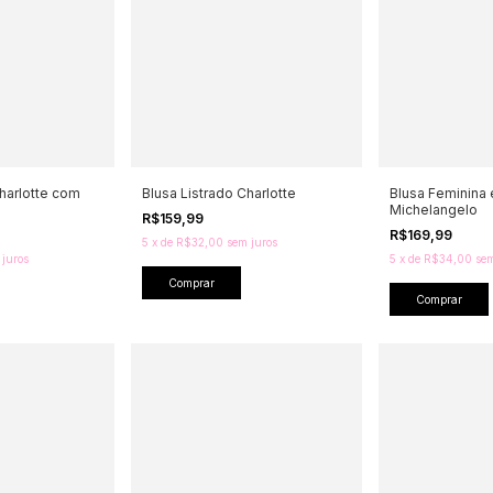
Charlotte com
Blusa Listrado Charlotte
Blusa Feminina
Michelangelo
R$159,99
R$169,99
5
x
de
R$32,00
sem juros
 juros
5
x
de
R$34,00
sem
Comprar
Comprar