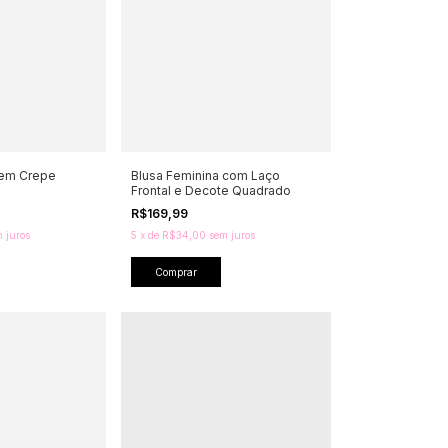
 em Crepe
Blusa Feminina com Laço
Frontal e Decote Quadrado
R$169,99
 juros
5
x
de
R$34,00
sem juros
Comprar