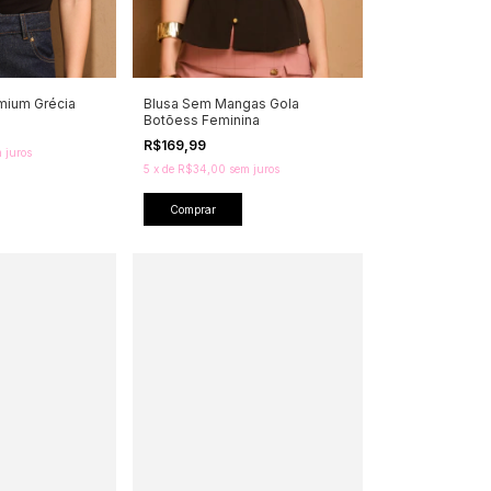
emium Grécia
Blusa Sem Mangas Gola
Botõess Feminina
R$169,99
 juros
5
x
de
R$34,00
sem juros
Comprar