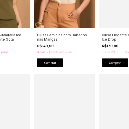
lfaiataria Ice
Blusa Feminina com Babados
Blusa Elegante e
rte Gota
nas Mangas
Ice Drop
R$149,99
R$179,99
 juros
4
x
de
R$37,50
sem juros
5
x
de
R$36,00
sem
Comprar
Comprar