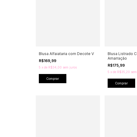
Blusa Alfaiataria com Decote V
Blusa Listrado 
Amarração
R$169,99
R$175,99
5
x
de
R$34,00
sem juros
5
x
de
R$35,20
sem
Comprar
Comprar