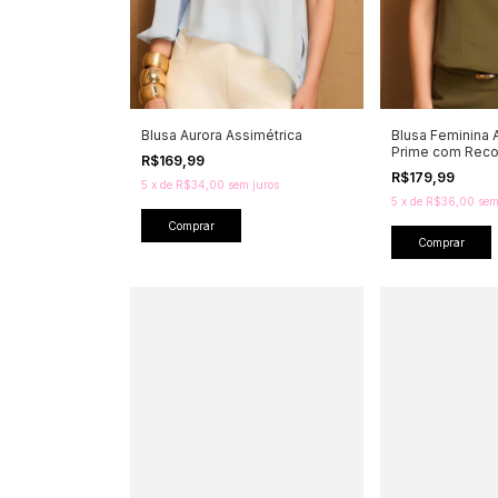
Blusa Aurora Assimétrica
Blusa Feminina A
Prime com Reco
R$169,99
R$179,99
5
x
de
R$34,00
sem juros
5
x
de
R$36,00
sem
Comprar
Comprar