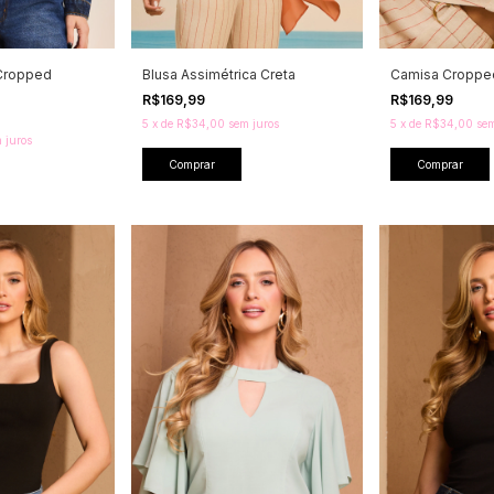
Cropped
Blusa Assimétrica Creta
Camisa Cropped
R$169,99
R$169,99
5
x
de
R$34,00
sem juros
5
x
de
R$34,00
sem
 juros
Comprar
Comprar