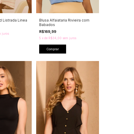
 Listrada Linea
Blusa Alfaiataria Rivieira com
Babados
R$169,99
 juros
5
x
de
R$34,00
sem juros
Comprar