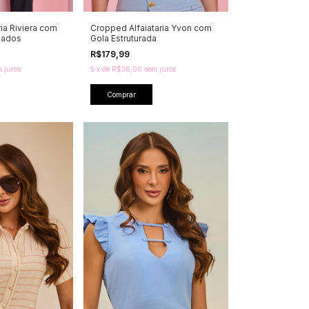
ria Riviera com
Cropped Alfaiataria Yvon com
bados
Gola Estruturada
R$179,99
 juros
5
x
de
R$36,00
sem juros
Comprar