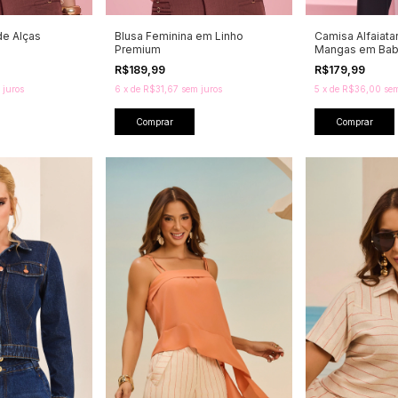
de Alças
Blusa Feminina em Linho
Camisa Alfaiata
Premium
Mangas em Ba
R$189,99
R$179,99
 juros
6
x
de
R$31,67
sem juros
5
x
de
R$36,00
sem
Comprar
Comprar