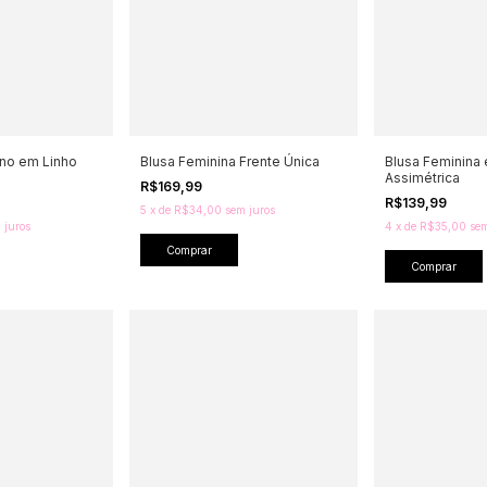
no em Linho
Blusa Feminina Frente Única
Blusa Feminina
Assimétrica
R$169,99
R$139,99
5
x
de
R$34,00
sem juros
 juros
4
x
de
R$35,00
sem
Comprar
Comprar