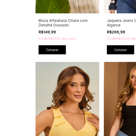
Blusa Alfaiataria Chiara com
Jaqueta Jeans 
Detalhe Dourado
Algarve
R$149,99
R$269,99
4
x
de
R$37,50
sem juros
6
x
de
R$45,00
sem
Comprar
Comprar