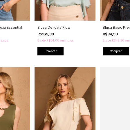
cia Essential
Blusa Delicata Flow
Blusa Basic Pr
R$169,99
R$84,99
 juros
5
x
de
R$34,00
sem juros
2
x
de
R$42,50
sem
Comprar
Comprar