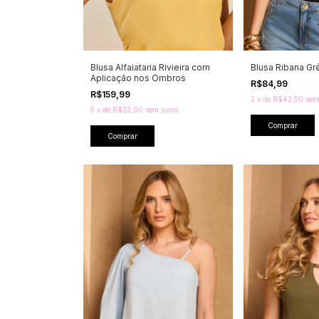
Blusa Alfaiataria Rivieira com
Blusa Ribana Gré
Aplicação nos Ombros
R$84,99
R$159,99
2
x
de
R$42,50
sem
5
x
de
R$32,00
sem juros
Comprar
Comprar