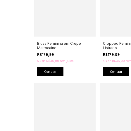
Blusa Feminina em Crepe
Cropped Femini
Marrocaine
Listrado
R$179,99
R$179,99
5
x
de
R$36,00
sem juros
5
x
de
R$36,00
sem
Comprar
Comprar