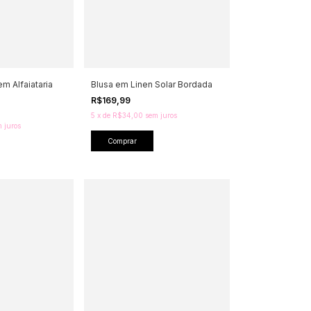
m Alfaiataria
Blusa em Linen Solar Bordada
R$169,99
5
x
de
R$34,00
sem juros
 juros
Comprar