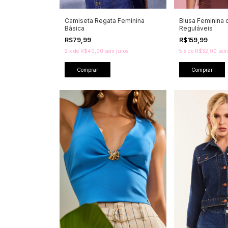
Camiseta Regata Feminina
Blusa Feminina 
Básica
Reguláveis
R$79,99
R$159,99
2
x
de
R$40,00
sem juros
5
x
de
R$32,00
sem
Comprar
Comprar