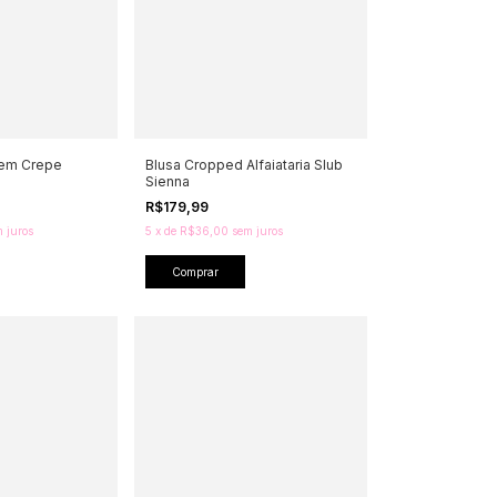
 em Crepe
Blusa Cropped Alfaiataria Slub
Sienna
R$179,99
 juros
5
x
de
R$36,00
sem juros
Comprar