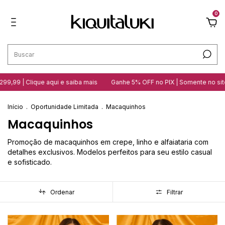
0
9,99 | Clique aqui e saiba mais
Ganhe 5% OFF no PIX | Somente no site
Início
.
Oportunidade Limitada
.
Macaquinhos
Macaquinhos
Promoção de macaquinhos em crepe, linho e alfaiataria com
detalhes exclusivos. Modelos perfeitos para seu estilo casual
e sofisticado.
Ordenar
Filtrar