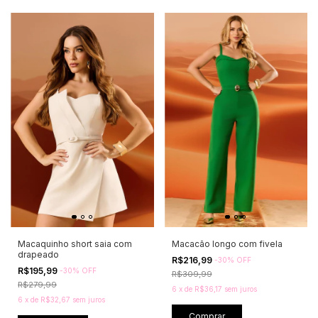
Macaquinho short saia com
Macacão longo com fivela
drapeado
R$216,99
-
30
%
OFF
R$195,99
-
30
%
OFF
R$309,99
R$279,99
6
x
de
R$36,17
sem juros
6
x
de
R$32,67
sem juros
Comprar