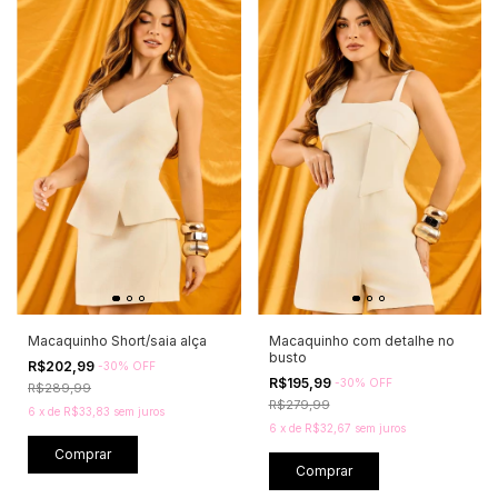
Macaquinho Short/saia alça
Macaquinho com detalhe no
busto
R$202,99
-
30
%
OFF
R$195,99
-
30
%
OFF
R$289,99
R$279,99
6
x
de
R$33,83
sem juros
6
x
de
R$32,67
sem juros
Comprar
Comprar