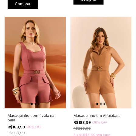
Comprar
Macaquinho com fivela na
Macaquinho em Alfaiataria
pala
R$188,99
-
30
%
OFF
R$188,99
-
30
%
OFF
R$269,99
R$269,99
6
x
de
R$31,50
sem juros