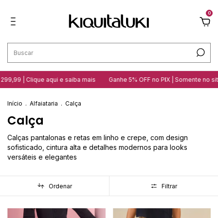
0
99,99 | Clique aqui e saiba mais
Ganhe 5% OFF no PIX | Somente no site
Início
.
Alfaiataria
.
Calça
Calça
Calças pantalonas e retas em linho e crepe, com design
sofisticado, cintura alta e detalhes modernos para looks
versáteis e elegantes
Ordenar
Filtrar