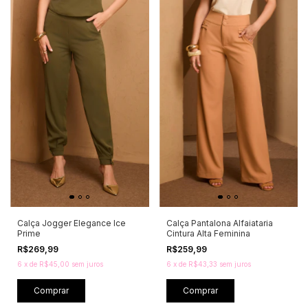
Calça Jogger Elegance Ice
Calça Pantalona Alfaiataria
Prime
Cintura Alta Feminina
R$269,99
R$259,99
6
x
de
R$45,00
sem juros
6
x
de
R$43,33
sem juros
Comprar
Comprar