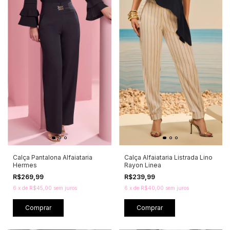
Calça Pantalona Alfaiataria
Calça Alfaiataria Listrada Lino
Hermes
Rayon Linea
R$269,99
R$239,99
6
x
de
R$45,00
sem juros
6
x
de
R$40,00
sem juros
Comprar
Comprar