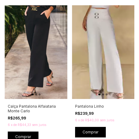
Calça Pantalona Alfaiataria
Pantalona Linho
Monte Carlo
R$239,99
R$265,99
6
x
de
R$40,00
sem juros
6
x
de
R$44,33
sem juros
Comprar
Comprar