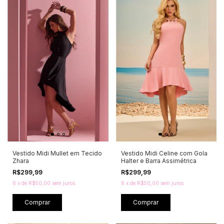
Vestido Midi Mullet em Tecido
Vestido Midi Celine com Gola
Zhara
Halter e Barra Assimétrica
R$299,99
R$299,99
6
x
de
R$50,00
sem juros
6
x
de
R$50,00
sem juros
Comprar
Comprar