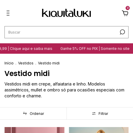
0
lique aqui e saiba mais
Ganhe 5% OFF no PIX | Somente no site
10 l
Início
.
Vestidos
.
Vestido midi
Vestido midi
Vestidos midi em crepe, alfaiataria e linho. Modelos
assimétricos, mullet e ombro só para ocasiões especiais com
conforto e charme.
Ordenar
Filtrar