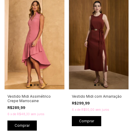
Vestido Midi Assimétrico
Vestido Midi com Amarração
Crepe Marrocaine
R$299,99
R$289,99
6
x
de
R$50,00
sem juros
6
x
de
R$48,33
sem juros
Comprar
Comprar