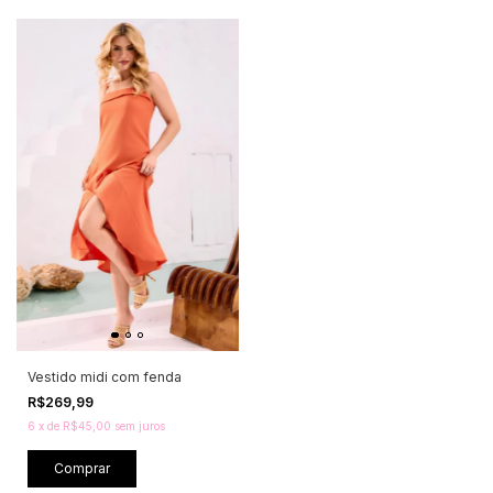
Vestido midi com fenda
R$269,99
6
x
de
R$45,00
sem juros
Comprar