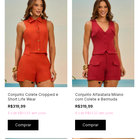
Conjunto Colete Cropped e
Conjunto Alfaiataria Milano
Short Life Wear
com Colete e Bermuda
R$319,99
R$319,99
6
x
de
R$53,33
sem juros
6
x
de
R$53,33
sem juros
Comprar
Comprar