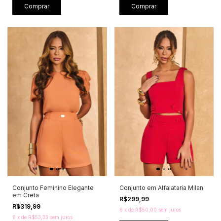
Comprar
Comprar
Conjunto Feminino Elegante
Conjunto em Alfaiataria Milan
em Creta
R$299,99
R$319,99
6
x
de
R$50,00
sem juros
6
x
de
R$53,33
sem juros