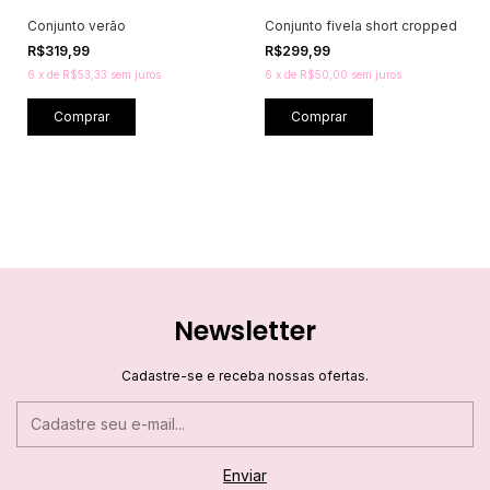
Conjunto verão
Conjunto fivela short cropped
R$319,99
R$299,99
6
x
de
R$53,33
sem juros
6
x
de
R$50,00
sem juros
Comprar
Comprar
Newsletter
Cadastre-se e receba nossas ofertas.