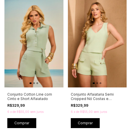
Conjunto Cotton Line com
Conjunto Alfaiataria Semi
Cinto e Short Alfaiatado
Cropped Nó Costas e
Bermuda
R$329,99
R$329,99
6
x
de
R$55,00
sem juros
6
x
de
R$55,00
sem juros
Comprar
Comprar