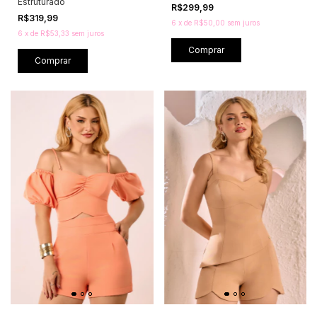
Estruturado
R$299,99
R$319,99
6
x
de
R$50,00
sem juros
6
x
de
R$53,33
sem juros
Comprar
Comprar