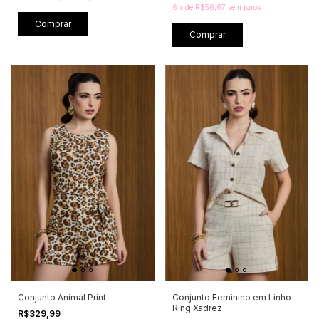
6
x
de
R$56,67
sem juros
Comprar
Comprar
Conjunto Animal Print
Conjunto Feminino em Linho
Ring Xadrez
R$329,99