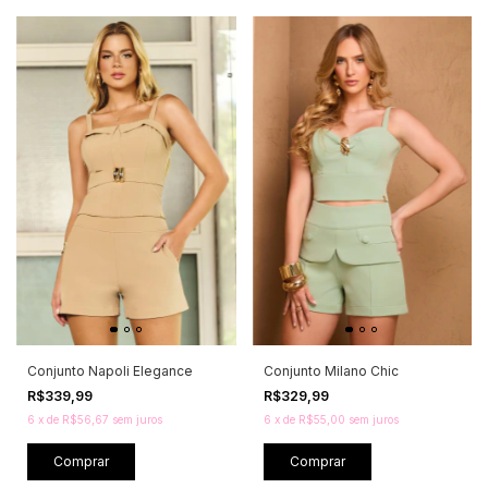
Conjunto Napoli Elegance
Conjunto Milano Chic
R$339,99
R$329,99
6
x
de
R$56,67
sem juros
6
x
de
R$55,00
sem juros
Comprar
Comprar