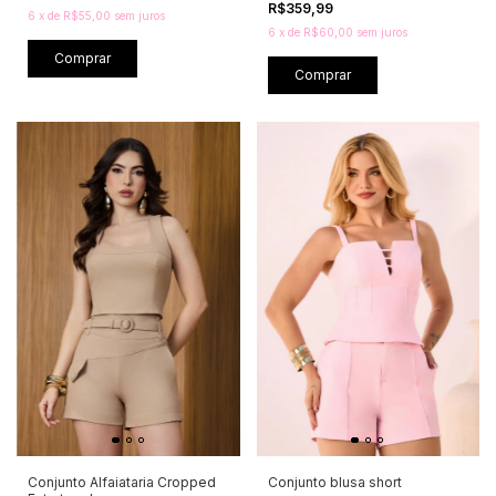
R$359,99
6
x
de
R$55,00
sem juros
6
x
de
R$60,00
sem juros
Comprar
Comprar
Conjunto Alfaiataria Cropped
Conjunto blusa short