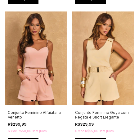
Conjunto Feminino Alfaiataria
Conjunto Feminino Goya com
Venetto
Regata e Short Elegante
R$299,99
R$329,99
6
x
de
R$50,00
sem juros
6
x
de
R$55,00
sem juros