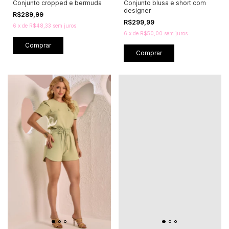
Conjunto cropped e bermuda
Conjunto blusa e short com
designer
R$289,99
R$299,99
6
x
de
R$48,33
sem juros
6
x
de
R$50,00
sem juros
Comprar
Comprar