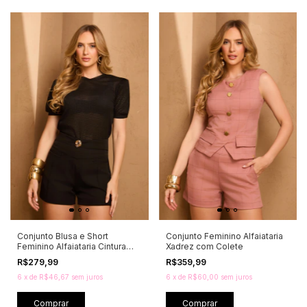
Conjunto Blusa e Short
Conjunto Feminino Alfaiataria
Feminino Alfaiataria Cintura
Xadrez com Colete
Alta
R$279,99
R$359,99
6
x
de
R$46,67
sem juros
6
x
de
R$60,00
sem juros
Comprar
Comprar