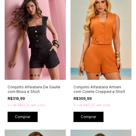
Conjunto Alfaiataria De Gaulle
Conjunto Alfaiataria Armani
com Blusa e Short
com Colete Cropped e Short
R$319,99
R$309,99
6
x
de
R$53,33
sem juros
6
x
de
R$51,67
sem juros
Comprar
Comprar