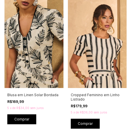
Blusa em Linen Solar Bordada
Cropped Feminino em Linho
Listrado
R$169,99
R$179,99
5
x
de
R$34,00
sem juros
5
x
de
R$36,00
sem juros
Comprar
Comprar