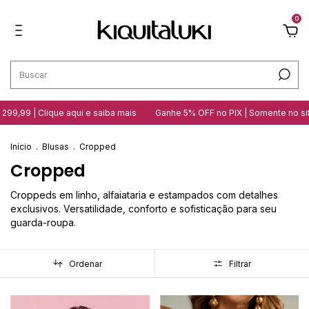
0
 Clique aqui e saiba mais
Ganhe 5% OFF no PIX | Somente no site
10 
Início
.
Blusas
.
Cropped
Cropped
Croppeds em linho, alfaiataria e estampados com detalhes
exclusivos. Versatilidade, conforto e sofisticação para seu
guarda-roupa.
Ordenar
Filtrar