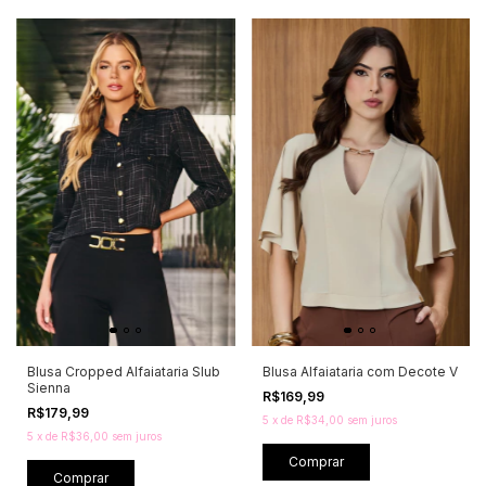
Blusa Cropped Alfaiataria Slub
Blusa Alfaiataria com Decote V
Sienna
R$169,99
R$179,99
5
x
de
R$34,00
sem juros
5
x
de
R$36,00
sem juros
Comprar
Comprar