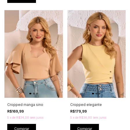
Cropped manga sino
Cropped elegante
R$169,99
R$179,99
5
x
de
R$34,00
sem juros
5
x
de
R$36,00
sem juros
Comprar
Comprar