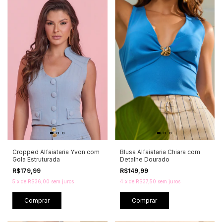
Cropped Alfaiataria Yvon com
Blusa Alfaiataria Chiara com
Gola Estruturada
Detalhe Dourado
R$179,99
R$149,99
5
x
de
R$36,00
sem juros
4
x
de
R$37,50
sem juros
Comprar
Comprar