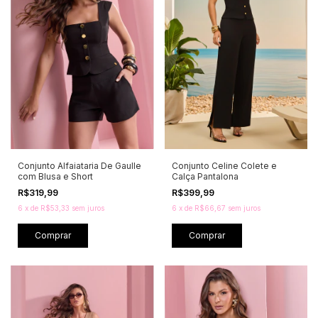
Conjunto Alfaiataria De Gaulle
Conjunto Celine Colete e
com Blusa e Short
Calça Pantalona
R$319,99
R$399,99
6
x
de
R$53,33
sem juros
6
x
de
R$66,67
sem juros
Comprar
Comprar