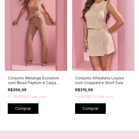
Conjunto Melange Evolution
Conjunto Alfaiataria Louise
com Blusa Peplum e Calça
com Cropped e Short Saia
Flare
R$399,99
R$319,99
6
x
de
R$66,67
sem juros
6
x
de
R$53,33
sem juros
Comprar
Comprar