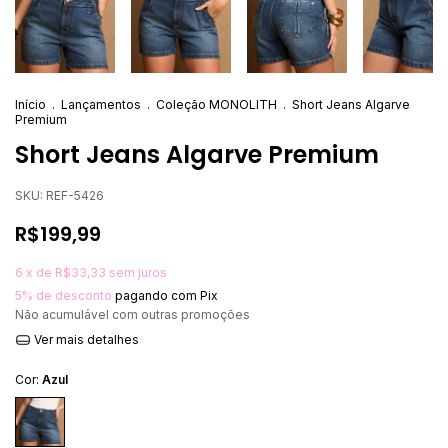
Início
.
Lançamentos
.
Coleção MONOLITH
.
Short Jeans Algarve
Premium
Short Jeans Algarve Premium
SKU:
REF-5426
R$199,99
6
x de
R$33,33
sem juros
5% de desconto
pagando com Pix
Não acumulável com outras promoções
Ver mais detalhes
Cor:
Azul