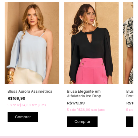
Blusa Aurora Assimétrica
Blusa Elegante em
Blusa 
Alfaiataria Ice Drop
Borda
R$169,99
R$179,99
R$169
5
x
de
R$34,00
sem juros
5
x
de
R$36,00
sem juros
5
x
de
R
Comprar
Comprar
C