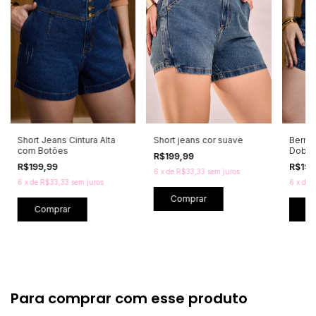
Short Jeans Cintura Alta
Short jeans cor suave
Bermu
com Botões
Dobra
R$199,99
R$199,99
R$199
6
x
de
R$33,33
sem juros
6
x
de
R$33,33
sem juros
6
x
de
R
Comprar
Comprar
C
Para comprar com esse produto