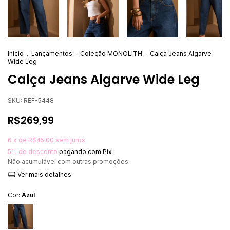
Início
.
Lançamentos
.
Coleção MONOLITH
.
Calça Jeans Algarve
Wide Leg
Calça Jeans Algarve Wide Leg
SKU:
REF-5448
R$269,99
6
x de
R$45,00
sem juros
5% de desconto
pagando com Pix
Não acumulável com outras promoções
Ver mais detalhes
Cor:
Azul