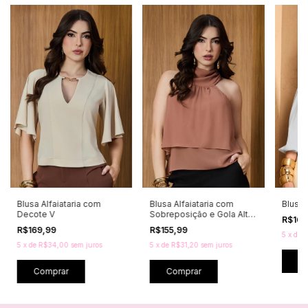
Blusa Alfaiataria com
Blusa Alfaiataria com
Blusa 
Decote V
Sobreposição e Gola Alta
R$169
Drapeada
R$169,99
R$155,99
5
x
de
R
5
x
de
R$34,00
sem juros
5
x
de
R$31,20
sem juros
C
Comprar
Comprar