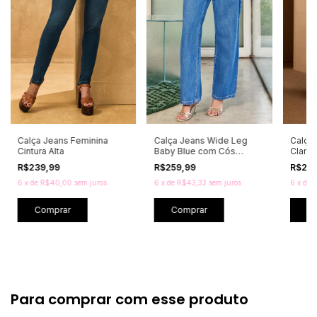
Calça Jeans Feminina
Calça Jeans Wide Leg
Calça
Cintura Alta
Baby Blue com Cós
Clara
Ajustável
R$239,99
R$259,99
R$24
6
x
de
R$40,00
sem juros
6
x
de
R$43,33
sem juros
6
x
de
R
Comprar
Comprar
C
Para comprar com esse produto