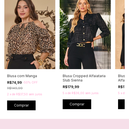
Blusa com Manga
Blusa Cropped Alfaiataria
Blusa
Slub Sienna
Alfaia
R$74,99
-
50
%
OFF
R$179,99
R$179
R$149,99
5
x
de
R$36,00
sem juros
5
x
de
R
2
x
de
R$37,50
sem juros
Comprar
C
Comprar