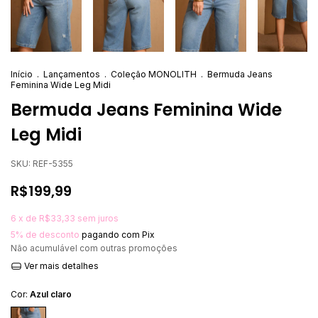
Início
.
Lançamentos
.
Coleção MONOLITH
.
Bermuda Jeans
Feminina Wide Leg Midi
Bermuda Jeans Feminina Wide
Leg Midi
SKU:
REF-5355
R$199,99
6
x de
R$33,33
sem juros
5% de desconto
pagando com Pix
Não acumulável com outras promoções
Ver mais detalhes
Cor:
Azul claro