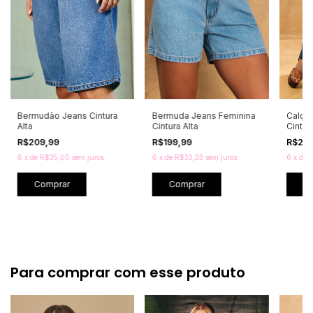
Bermudão Jeans Cintura
Bermuda Jeans Feminina
Calça
Alta
Cintura Alta
Cintur
R$209,99
R$199,99
R$23
6
x
de
R$35,00
sem juros
6
x
de
R$33,33
sem juros
6
x
de
Comprar
Comprar
C
Para comprar com esse produto