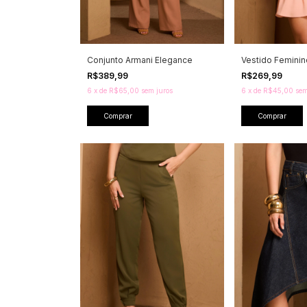
Conjunto Armani Elegance
Vestido Feminin
R$389,99
R$269,99
6
x
de
R$65,00
sem juros
6
x
de
R$45,00
sem
Comprar
Comprar