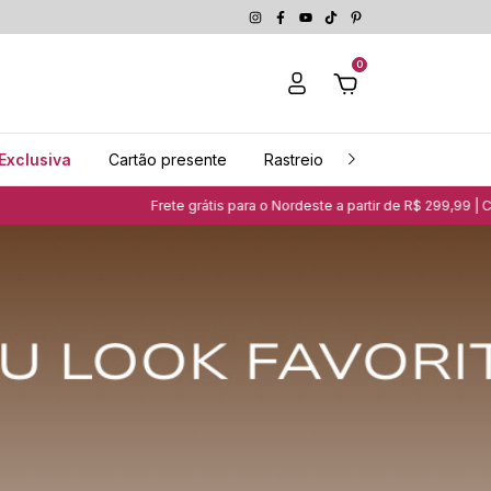
0
Exclusiva
Cartão presente
Rastreio
Guia de medidas
 grátis para o Nordeste a partir de R$ 299,99 | Clique aqui e saiba mais
G