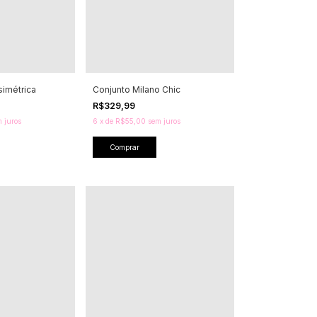
simétrica
Conjunto Milano Chic
R$329,99
 juros
6
x
de
R$55,00
sem juros
Comprar