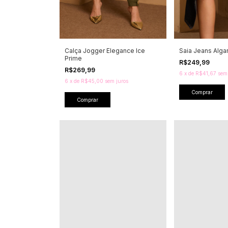
Calça Jogger Elegance Ice
Saia Jeans Alga
Prime
R$249,99
R$269,99
6
x
de
R$41,67
sem
6
x
de
R$45,00
sem juros
Comprar
Comprar