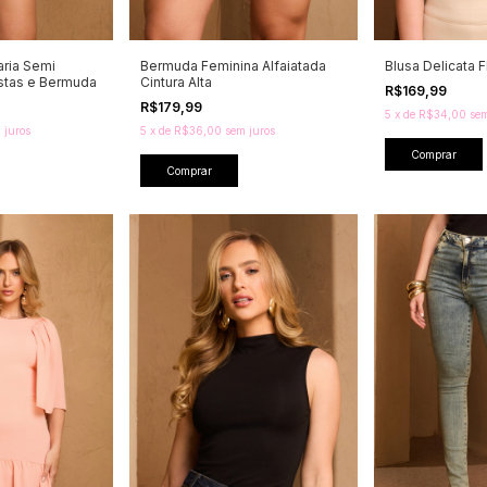
aria Semi
Bermuda Feminina Alfaiatada
Blusa Delicata 
tas e Bermuda
Cintura Alta
R$169,99
R$179,99
5
x
de
R$34,00
sem
 juros
5
x
de
R$36,00
sem juros
Comprar
Comprar