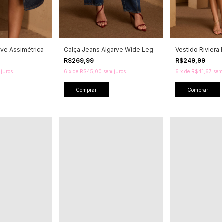
rve Assimétrica
Calça Jeans Algarve Wide Leg
Vestido Riviera
R$269,99
R$249,99
 juros
6
x
de
R$45,00
sem juros
6
x
de
R$41,67
sem
Comprar
Comprar