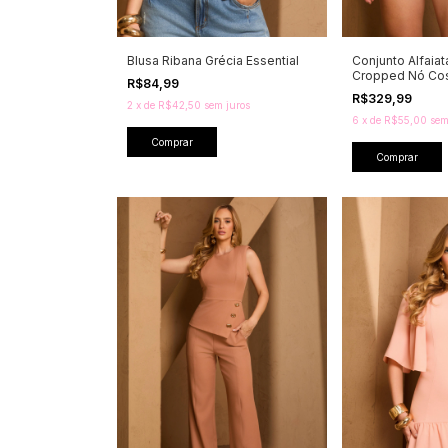
Blusa Ribana Grécia Essential
Conjunto Alfaiat
Cropped Nó Cos
R$84,99
R$329,99
2
x
de
R$42,50
sem juros
6
x
de
R$55,00
sem
Comprar
Comprar