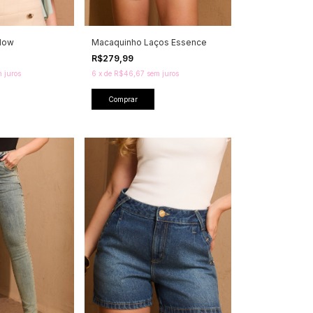
Flow
Macaquinho Laços Essence
R$279,99
 juros
6
x
de
R$46,67
sem juros
Comprar