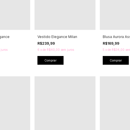
egance
Vestido Elegance Milan
Blusa Aurora As
R$239,99
R$169,99
 juros
6
x
de
R$40,00
sem juros
5
x
de
R$34,00
sem
Comprar
Comprar