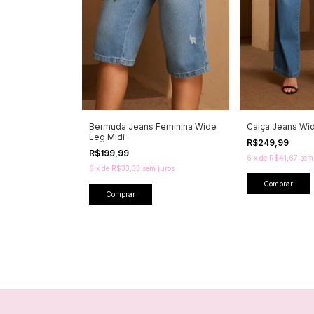
Bermuda Jeans Feminina Wide
Calça Jeans Wid
Leg Midi
R$249,99
R$199,99
6
x
de
R$41,67
sem
6
x
de
R$33,33
sem juros
Comprar
Comprar