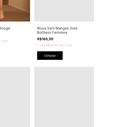
 Rouge
Blusa Sem Mangas Gola
Botõess Feminina
R$169,99
 juros
5
x
de
R$34,00
sem juros
Comprar