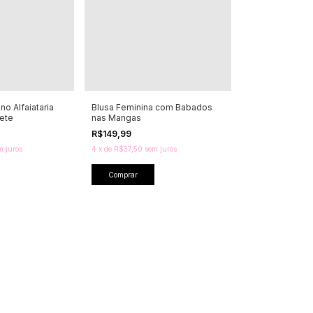
no Alfaiataria
Blusa Feminina com Babados
ete
nas Mangas
R$149,99
m juros
4
x
de
R$37,50
sem juros
Comprar