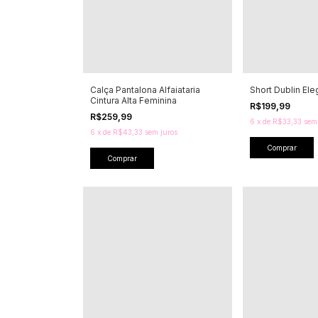
Calça Pantalona Alfaiataria
Short Dublin El
Cintura Alta Feminina
R$199,99
R$259,99
6
x
de
R$33,33
sem
6
x
de
R$43,33
sem juros
Comprar
Comprar