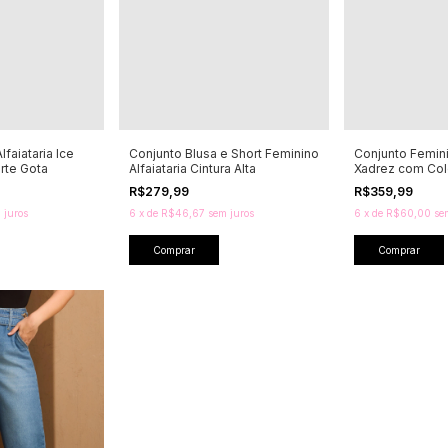
lfaiataria Ice
Conjunto Blusa e Short Feminino
Conjunto Femini
rte Gota
Alfaiataria Cintura Alta
Xadrez com Col
R$279,99
R$359,99
 juros
6
x
de
R$46,67
sem juros
6
x
de
R$60,00
se
Comprar
Comprar