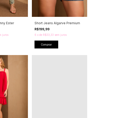
nny Ester
Short Jeans Algarve Premium
R$199,99
m juros
6
x
de
R$33,33
sem juros
Comprar