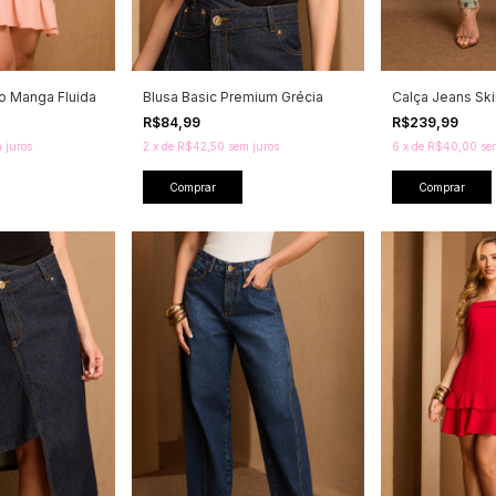
o Manga Fluida
Blusa Basic Premium Grécia
Calça Jeans Ski
R$84,99
R$239,99
 juros
2
x
de
R$42,50
sem juros
6
x
de
R$40,00
se
Comprar
Comprar