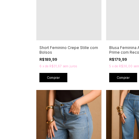
Short Feminino Crepe Stille com
Blusa Feminina A
Bolsos
Prime com Reco
R$189,99
R$179,99
6
x
de
R$31,67
sem juros
5
x
de
R$36,00
sem
Comprar
Comprar