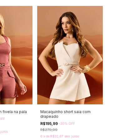
fivela na pala
Macaquinho short saia com
drapeado
OFF
R$195,99
-
30
%
OFF
R$279,99
juros
6
x
de
R$32,67
sem juros