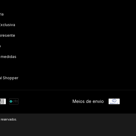
ria
Exclusiva
presente
o
e medidas
al Shopper
Meios de envio
reservados.