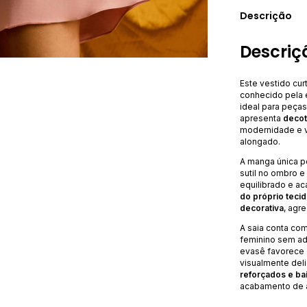
Descrição
Descriç
Este vestido cu
conhecido pela 
ideal para peça
apresenta
decot
modernidade e v
alongado.
A manga única 
sutil no ombro 
equilibrado e a
do próprio teci
decorativa
, agr
A saia conta co
feminino sem ad
evasê favorece 
visualmente del
reforçados e ba
acabamento de al