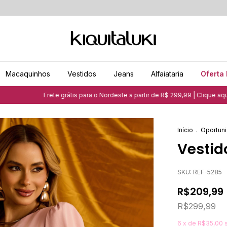
Macaquinhos
Vestidos
Jeans
Alfaiataria
Oferta 
ete grátis para o Nordeste a partir de R$ 299,99 | Clique aqui e saiba mais
Início
.
Oportuni
Vestid
SKU:
REF-5285
R$209,99
R$299,99
6
x de
R$35,00