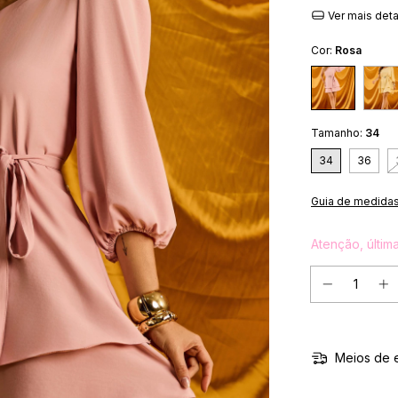
Ver mais det
Cor:
Rosa
Tamanho:
34
34
36
Guia de medida
Atenção, últim
Meios de 