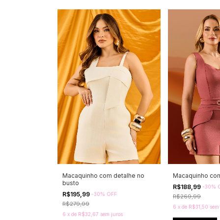
Macaquinho com detalhe no
Macaquinho com 
busto
R$188,99
-
30
%
R$195,99
-
30
%
OFF
R$269,99
R$279,99
6
x
de
R$31,50
sem 
6
x
de
R$32,67
sem juros