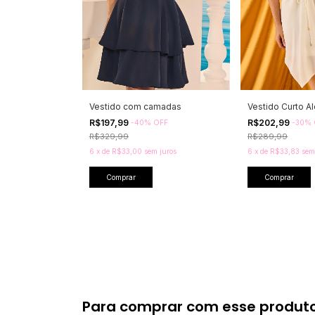
Vestido com camadas
Vestido Curto Al
R$197,99
R$202,99
-
40
%
OFF
-
30
%
R$329,99
R$289,99
6
x
de
R$33,00
sem juros
6
x
de
R$33,83
sem
Comprar
Comprar
Para comprar com esse produt