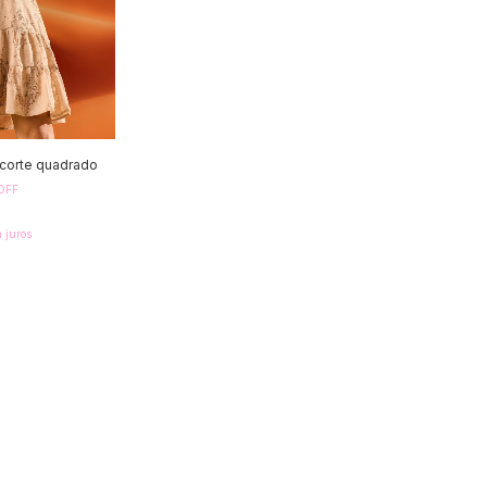
ecorte quadrado
OFF
 juros