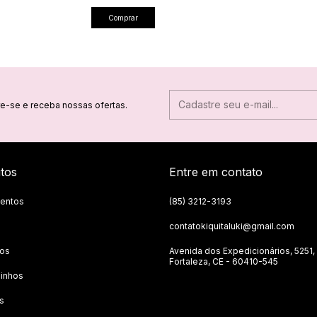
Comprar
e-se e receba nossas ofertas.
tos
Entre em contato
entos
(85) 3212-3193
contatokiquitaluki@gmail.com
tos
Avenida dos Expedicionários, 5251,
Fortaleza, CE - 60410-545
inhos
s