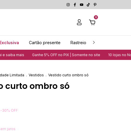
0
Exclusiva
Cartão presente
Rastreio
Guia de medidas
Ganhe 5% OFF no PIX | Somente no site
10 lojas no Nordeste | Veja n
dade Limitada
.
Vestidos
.
Vestido curto ombro só
o curto ombro só
-
30
%
OFF
sem juros