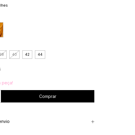
alhes
38
40
42
44
s
a peça!
envio