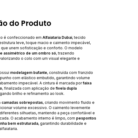
ão do Produto
rto é confeccionado em
Alfaiataria Dubai
, tecido
estrutura leve, toque macio e caimento impecável,
s que unem sofisticação e conforto. O modelo
e assimétrico de um ombro só
, trazendo
alorizando o colo com um visual elegante e
possui
modelagem bufante
, construída com franzido
e punho com elástico embutido, garantindo volume
cabamento impecável. A cintura é marcada por
faixa
do
, finalizada com aplicação de
fivela dupla
egando brilho e refinamento ao look.
m
camadas sobrepostas
, criando movimento fluido e
icionar volume excessivo. O caimento levemente
diferentes silhuetas, mantendo a peça confortável e
icada. O acabamento interno é limpo, com
pespontos
inha bem estruturada
, garantindo durabilidade e
faiataria.