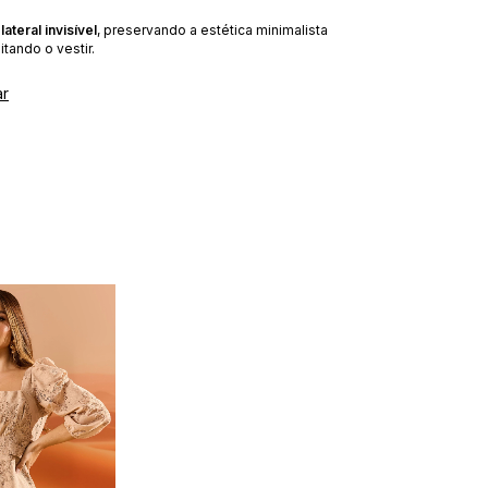
é
lateral invisível
, preservando a estética minimalista
itando o vestir.
ar