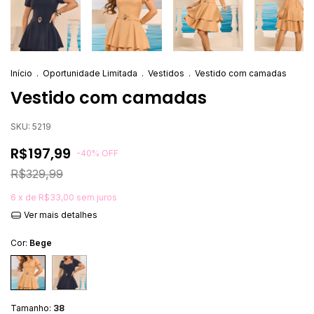
Início
.
Oportunidade Limitada
.
Vestidos
.
Vestido com camadas
Vestido com camadas
SKU:
5219
R$197,99
-
40
%
OFF
R$329,99
6
x de
R$33,00
sem juros
Ver mais detalhes
Cor:
Bege
Tamanho:
38