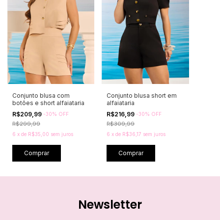
Conjunto blusa com
Conjunto blusa short em
botões e short alfaiataria
alfaiataria
R$209,99
R$216,99
-
30
%
OFF
-
30
%
OFF
R$299,99
R$309,99
6
x
de
R$35,00
sem juros
6
x
de
R$36,17
sem juros
Comprar
Comprar
Newsletter