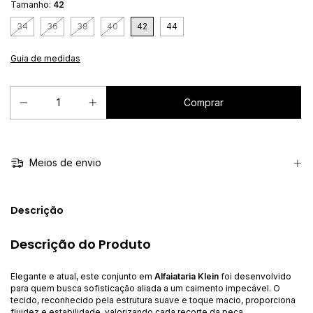
Tamanho:
42
34
36
38
40
42
44
Guia de medidas
Meios de envio
Descrição
Descrição do Produto
Elegante e atual, este conjunto em
Alfaiataria Klein
foi desenvolvido
para quem busca sofisticação aliada a um caimento impecável. O
tecido, reconhecido pela estrutura suave e toque macio, proporciona
fluidez e estabilidade, valorizando cada recorte da peça.