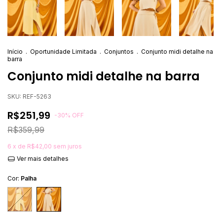
Início
.
Oportunidade Limitada
.
Conjuntos
.
Conjunto midi detalhe na
barra
Conjunto midi detalhe na barra
SKU:
REF-5263
R$251,99
-
30
%
OFF
R$359,99
6
x de
R$42,00
sem juros
Ver mais detalhes
Cor:
Palha