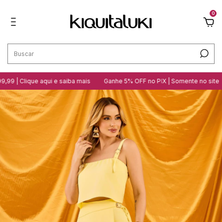
0
ique aqui e saiba mais
Ganhe 5% OFF no PIX | Somente no site
10 loj