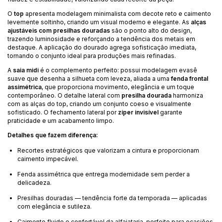
O
top
apresenta modelagem minimalista com decote reto e caimento
levemente soltinho, criando um visual moderno e elegante. As
alças
ajustáveis com presilhas douradas
são o ponto alto do design,
trazendo luminosidade e reforçando a tendência dos metais em
destaque. A aplicação do dourado agrega sofisticação imediata,
tornando o conjunto ideal para produções mais refinadas.
A
saia midi
é o complemento perfeito: possui modelagem evasê
suave que desenha a silhueta com leveza, aliada a uma
fenda frontal
assimétrica
, que proporciona movimento, elegância e um toque
contemporâneo. O detalhe lateral com
presilha dourada
harmoniza
com as alças do top, criando um conjunto coeso e visualmente
sofisticado. O fechamento lateral por
zíper invisível
garante
praticidade e um acabamento limpo.
Detalhes que fazem diferença:
Recortes estratégicos que valorizam a cintura e proporcionam
caimento impecável.
Fenda assimétrica que entrega modernidade sem perder a
delicadeza.
Presilhas douradas — tendência forte da temporada — aplicadas
com elegância e sutileza.
Caimento fluido e confortável da alfaiataria, perfeito para ocasiões