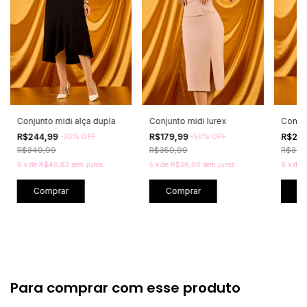
Conjunto midi alça dupla
Conjunto midi lurex
Conjun
R$244,99
R$179,99
R$23
-
30
%
OFF
-
50
%
OFF
R$349,99
R$359,99
R$389
6
x
de
R$40,83
sem juros
5
x
de
R$36,00
sem juros
6
x
de
Comprar
Comprar
C
Para comprar com esse produto