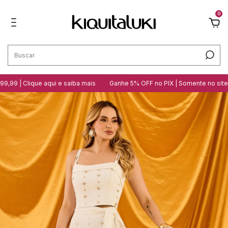
0
ique aqui e saiba mais
Ganhe 5% OFF no PIX | Somente no site
10 loj