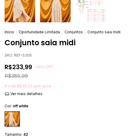
Início
.
Oportunidade Limitada
.
Conjuntos
.
Conjunto saia midi
Conjunto saia midi
SKU:
REF-5305
R$233,99
-
40
%
OFF
R$389,99
6
x de
R$39,00
sem juros
Ver mais detalhes
Cor:
off white
Tamanho:
42