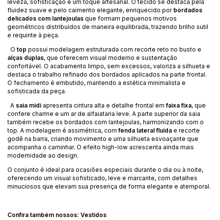
leveza, sofisticação e um toque artesanal. O tecido se destaca pela
fluidez suave e pelo caimento elegante, enriquecido por
bordados
delicados com lantejoulas
que formam pequenos motivos
geométricos distribuídos de maneira equilibrada, trazendo brilho sutil
e requinte à peça.
O
top
possui modelagem estruturada com recorte reto no busto e
alças duplas
, que oferecem visual moderno e sustentação
confortável. O acabamento limpo, sem excessos, valoriza a silhueta e
destaca o trabalho refinado dos bordados aplicados na parte frontal.
O fechamento é embutido, mantendo a estética minimalista e
sofisticada da peça.
A
saia midi
apresenta cintura alta e detalhe frontal em
faixa fixa
, que
confere charme e um ar de alfaiataria leve. A parte superior da saia
também recebe os bordados com lantejoulas, harmonizando com o
top. A modelagem é assimétrica, com
fenda lateral fluida
e recorte
godê na barra, criando movimento e uma silhueta esvoaçante que
acompanha o caminhar. O efeito high-low acrescenta ainda mais
modernidade ao design.
O conjunto é ideal para ocasiões especiais durante o dia ou à noite,
oferecendo um visual sofisticado, leve e marcante, com detalhes
minuciosos que elevam sua presença de forma elegante e atemporal.
Confira também nossos:
Vestidos