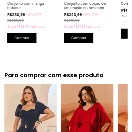
Conjunto com manga
Conjunto com opção de
Conjun
bufante
amarração no pescoço
R$179
R$230,99
R$223,99
-
30
%
OFF
-
30
%
OFF
R$359
R$329,99
R$319,99
5
x
de
R
6
x
de
R$38,50
sem juros
6
x
de
R$37,33
sem juros
C
Comprar
Comprar
Para comprar com esse produto