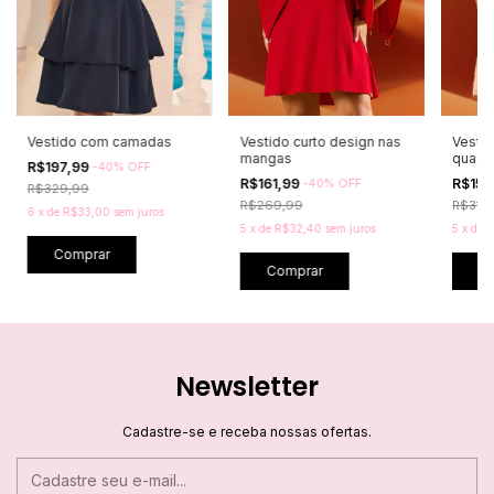
Vestido com camadas
Vestido curto design nas
Vestid
mangas
quadr
R$197,99
-
40
%
OFF
R$161,99
R$159
-
40
%
OFF
R$329,99
R$269,99
R$319
6
x
de
R$33,00
sem juros
5
x
de
R$32,40
sem juros
5
x
de
R
Comprar
Comprar
C
Newsletter
Cadastre-se e receba nossas ofertas.