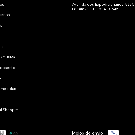
tos
Avenida dos Expedicionários, 5251,
Fortaleza, CE - 60410-545
inhos
s
ria
Exclusiva
presente
o
e medidas
al Shopper
Meios de envio