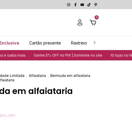
0
Exclusiva
Cartão presente
Rastreio
Guia de medidas
mais
Ganhe 5% OFF no PIX | Somente no site
10 lojas no Nordeste |
dade Limitada
.
Alfaiataria
.
Bermuda em alfaiataria
aiataria
a em alfaiataria
40
%
OFF