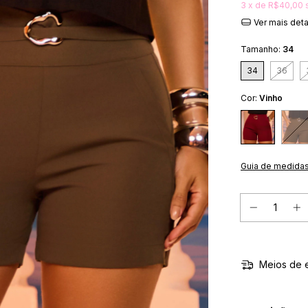
3
x de
R$40,00
Ver mais det
Tamanho:
34
34
36
Cor:
Vinho
Guia de medida
Meios de 