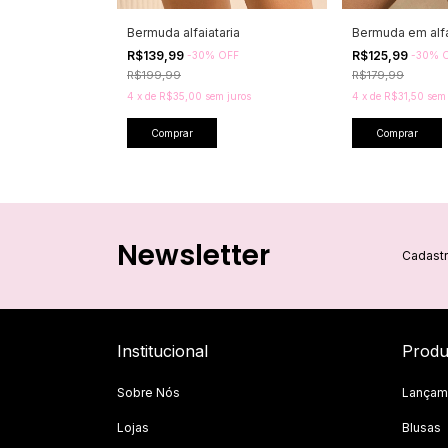
Bermuda alfaiataria
Bermuda em alfa
R$139,99
R$125,99
-
30
%
OFF
-
30
%
R$199,99
R$179,99
4
x
de
R$35,00
sem juros
4
x
de
R$31,50
sem 
Comprar
Comprar
Newsletter
Cadastr
Institucional
Produ
Sobre Nós
Lançam
Lojas
Blusas