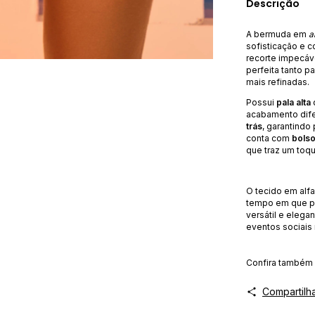
Descrição
A bermuda em
a
sofisticação e 
recorte impecáve
perfeita tanto 
mais refinadas.
Possui
pala alta
acabamento dif
trás
, garantindo 
conta com
bolso
que traz um toqu
O tecido em alfa
tempo em que pr
versátil e elega
eventos sociais
Confira também
Compartilh