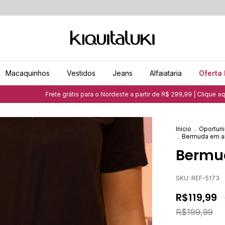
Macaquinhos
Vestidos
Jeans
Alfaiataria
Oferta 
Frete grátis para o Nordeste a partir de R$ 299,99 | Clique aqui e saiba 
Início
.
Oportuni
.
Bermuda em alf
Bermud
SKU:
REF-5173
R$119,99
-
R$199,99