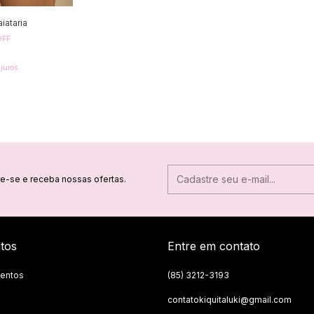
iataria
OFF
juros
e-se e receba nossas ofertas.
tos
Entre em contato
entos
(85) 3212-3193
contatokiquitaluki@gmail.com