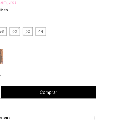
sem juros
alhes
38
40
42
44
s
envio