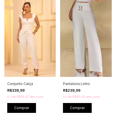
Conjunto Calça
Pantalona Linho
R$339,99
R$239,99
6
x
de
R$56,67
sem juros
6
x
de
R$40,00
sem juros
Comprar
Comprar