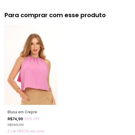
Para comprar com esse produto
Blusa em Crepre
R$74,99
-
50
%
OFF
R$149,99
2
x
de
R$37,50
sem juros