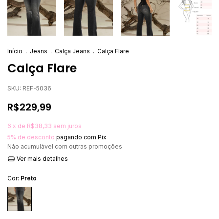
Início
.
Jeans
.
Calça Jeans
.
Calça Flare
Calça Flare
SKU:
REF-5036
R$229,99
6
x de
R$38,33
sem juros
5% de desconto
pagando com Pix
Não acumulável com outras promoções
Ver mais detalhes
Cor:
Preto