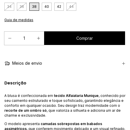
34
36
38
40
42
44
Guia de medidas
Meios de envio
Descrição
A blusa é confeccionada em
tecido Alfaiataria Munique
, conhecido por
seu caimento estruturado e toque sofisticado, garantindo elegância e
conforto em qualquer ocasião. Seu design traz modernidade com o
recorte de um ombro só
, que valoriza a silhueta e adiciona um ar de
charme e exclusividade.
O modelo apresenta
camadas sobrepostas em babados
assimétricos
, que conferem movimento delicado e um visual refinado.