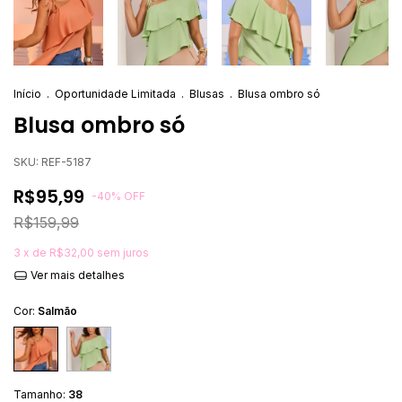
Início
.
Oportunidade Limitada
.
Blusas
.
Blusa ombro só
Blusa ombro só
SKU:
REF-5187
R$95,99
-
40
%
OFF
R$159,99
3
x de
R$32,00
sem juros
Ver mais detalhes
Cor:
Salmão
Tamanho:
38