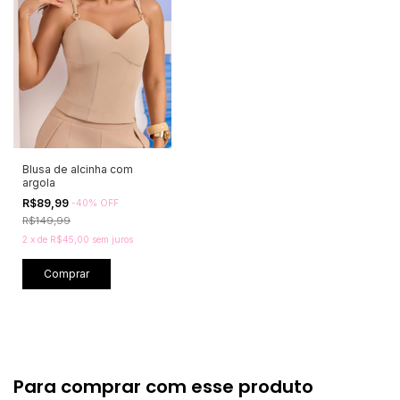
Blusa de alcinha com
argola
R$89,99
-
40
%
OFF
R$149,99
2
x
de
R$45,00
sem juros
Comprar
Para comprar com esse produto