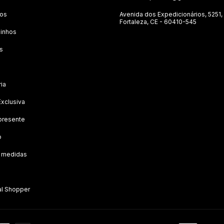
tos
Avenida dos Expedicionários, 5251,
Fortaleza, CE - 60410-545
inhos
s
ria
Exclusiva
presente
o
e medidas
al Shopper