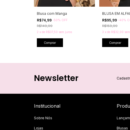
Blusa com Manga
BLUSA EM ALFA
R$74,99
R$95,99
-
50
%
OFF
-
40
%
O
R$149,99
R$159,99
2
x
de
R$37,50
sem juros
3
x
de
R$32,00
sem
Comprar
Comprar
Newsletter
Cadastr
Institucional
Produ
Sobre Nós
Lançam
Lojas
Blusas