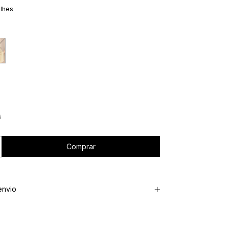
alhes
s
envio