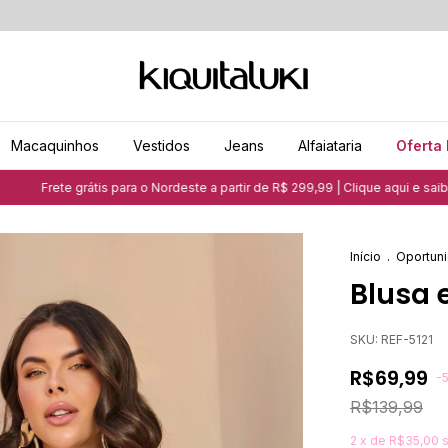
Macaquinhos
Vestidos
Jeans
Alfaiataria
Oferta 
Frete grátis para o Nordeste a partir de R$ 299,99 | Clique aqui e saiba mais
Início
.
Oportuni
Blusa 
SKU:
REF-5121
R$69,99
-
R$139,99
2
x de
R$35,00