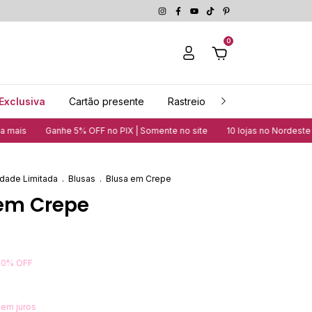
0
Exclusiva
Cartão presente
Rastreio
Guia de medidas
Ganhe 5% OFF no PIX | Somente no site
10 lojas no Nordeste | Veja
dade Limitada
.
Blusas
.
Blusa em Crepe
em Crepe
50
%
OFF
sem juros