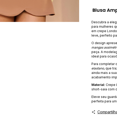
Blusa Am
Descubra a eleg
para mulheres q
em crepe London
leve, perfeito pa
O design apres
mangas assimétr
peça. A modelag
ideal para ocasi
Para completar 
elastano
, que tr
ainda mais a sua
acabamento imp
Material:
Crepe 
short-saia com 
Eleve seu guarda
perfeita para u
Compartilh