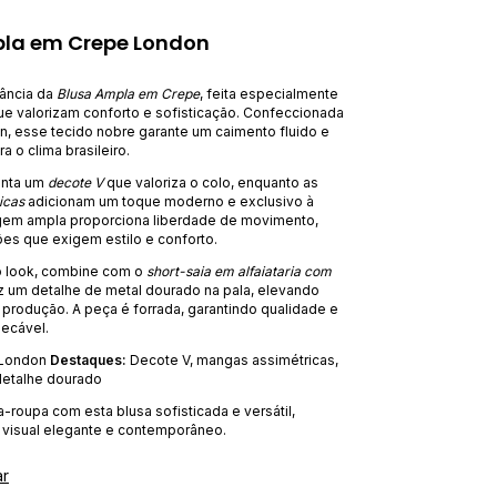
pla em Crepe London
ância da
Blusa Ampla em Crepe
, feita especialmente
ue valorizam conforto e sofisticação. Confeccionada
, esse tecido nobre garante um caimento fluido e
ra o clima brasileiro.
enta um
decote V
que valoriza o colo, enquanto as
icas
adicionam um toque moderno e exclusivo à
em ampla proporciona liberdade de movimento,
ões que exigem estilo e conforto.
o look, combine com o
short-saia em alfaiataria com
az um detalhe de metal dourado na pala, elevando
 produção. A peça é forrada, garantindo qualidade e
ecável.
London
Destaques:
Decote V, mangas assimétricas,
detalhe dourado
-roupa com esta blusa sofisticada e versátil,
m visual elegante e contemporâneo.
ar