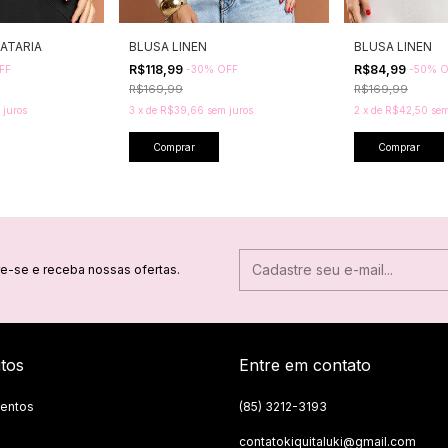
IATARIA
BLUSA LINEN
BLUSA LINEN
R$118,99
R$84,99
FF
-
30
%
OFF
-
50
%
O
R$169,99
R$169,99
 juros
3
x
de
R$39,66
sem juros
2
x
de
R$42,50
sem
Comprar
Comprar
e-se e receba nossas ofertas.
tos
Entre em contato
entos
(85) 3212-3193
contatokiquitaluki@gmail.com