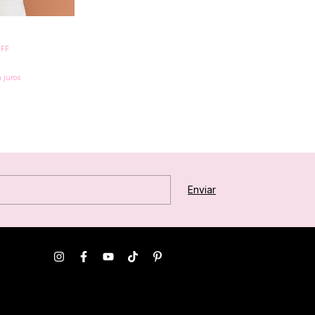
FF
 juros