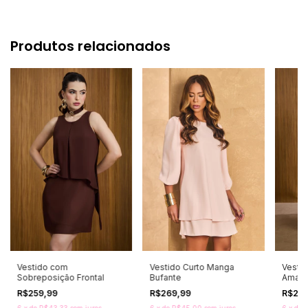
Produtos relacionados
Vestido com
Vestido Curto Manga
Vesti
Sobreposição Frontal
Bufante
Amarr
R$259,99
R$269,99
R$29
6
x
de
R$43,33
sem juros
6
x
de
R$45,00
sem juros
6
x
de