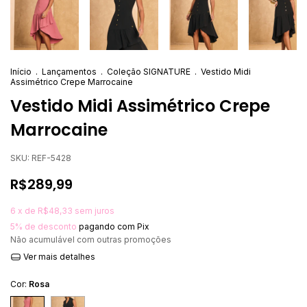
Início
.
Lançamentos
.
Coleção SIGNATURE
.
Vestido Midi
Assimétrico Crepe Marrocaine
Vestido Midi Assimétrico Crepe
Marrocaine
SKU:
REF-5428
R$289,99
6
x de
R$48,33
sem juros
5% de desconto
pagando com Pix
Não acumulável com outras promoções
Ver mais detalhes
Cor:
Rosa