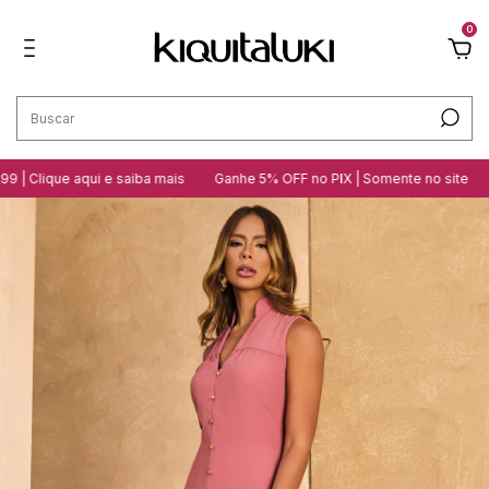
0
ue aqui e saiba mais
Ganhe 5% OFF no PIX | Somente no site
10 loja