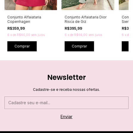
Conjunto Alfaiataria
Conjunto Alfaiataria Dior
Conjun
Copenhagen
Risca de Giz
Sienn
R$359,99
R$395,99
R$33
6
x
de
R$60,00
sem juros
6
x
de
R$66,00
sem juros
6
x
de
R
Comprar
Comprar
C
Newsletter
Cadastre-se e receba nossas ofertas.