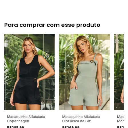
Para comprar com esse produto
Macaquinho Alfaiataria
Macaquinho Alfaiataria
Macaqu
Copenhagen
Dior Risca de Giz
Monte
R$295,99
R$269,99
R$26