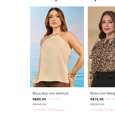
Blusa alça com abertura
Blusa com Man
R$89,99
R$74,99
-
40
%
OFF
-
50
%
O
R$149,99
R$149,99
2
x
de
R$45,00
sem juros
2
x
de
R$37,50
sem 