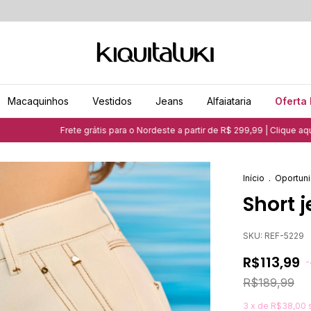
Macaquinhos
Vestidos
Jeans
Alfaiataria
Oferta 
Frete grátis para o Nordeste a partir de R$ 299,99 | Clique aqui e saiba mais
Início
.
Oportuni
Short 
SKU:
REF-5229
R$113,99
-
R$189,99
3
x de
R$38,00