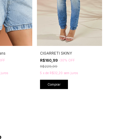
ans
CIGARRETI SKINY
R$160,99
OFF
-
30
%
OFF
R$229,99
 juros
5
x
de
R$32,20
sem juros
Comprar
o