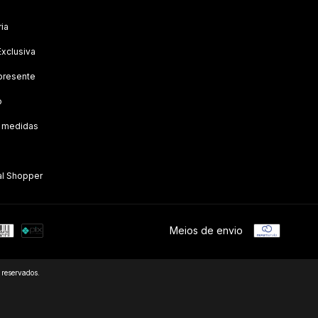
ria
Exclusiva
presente
o
e medidas
al Shopper
Meios de envio
reservados.