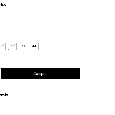
alhes
38
40
42
44
s
envio