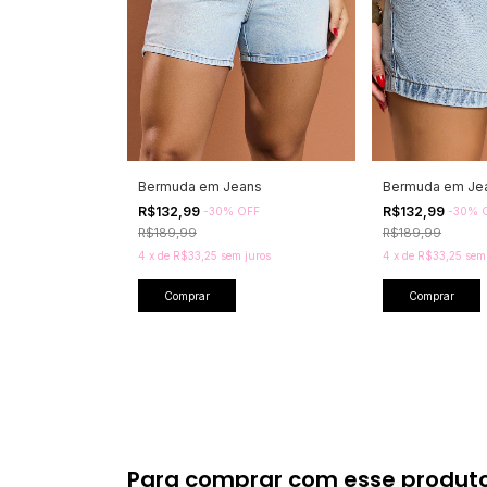
Bermuda em Jeans
Bermuda em Je
R$132,99
R$132,99
-
30
%
OFF
-
30
%
R$189,99
R$189,99
4
x
de
R$33,25
sem juros
4
x
de
R$33,25
sem
Comprar
Comprar
Para comprar com esse produt