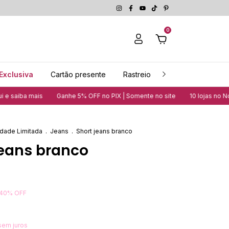
0
Exclusiva
Cartão presente
Rastreio
Guia de medidas
Ganhe 5% OFF no PIX | Somente no site
10 lojas no Nordeste | Vej
dade Limitada
.
Jeans
.
Short jeans branco
jeans branco
40
%
OFF
sem juros