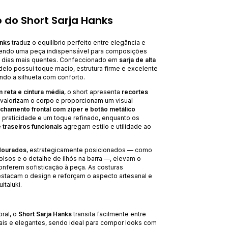
 do Short Sarja Hanks
anks
traduz o equilíbrio perfeito entre elegância e
sendo uma peça indispensável para composições
s dias mais quentes. Confeccionado em
sarja de alta
delo possui toque macio, estrutura firme e excelente
ndo a silhueta com conforto.
reta e cintura média
, o short apresenta
recortes
valorizam o corpo e proporcionam um visual
echamento frontal com zíper e botão metálico
 praticidade e um toque refinado, enquanto os
e traseiros funcionais
agregam estilo e utilidade ao
dourados
, estrategicamente posicionados — como
olsos e o detalhe de ilhós na barra —, elevam o
nferem sofisticação à peça. As costuras
estacam o design e reforçam o aspecto artesanal e
italuki.
oral, o
Short Sarja Hanks
transita facilmente entre
is e elegantes, sendo ideal para compor looks com