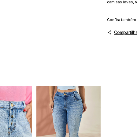
camisas leves, r
Confira também
Compartilh