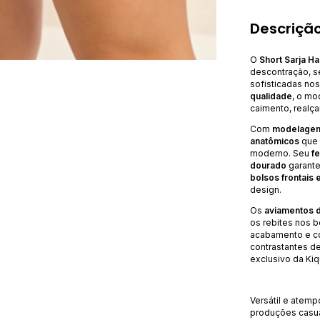
Descrição
O
Short Sarja H
descontração, 
sofisticadas no
qualidade
, o mo
caimento, realça
Com
modelagem 
anatômicos
que 
moderno. Seu
f
dourado
garante
bolsos frontais 
design.
Os
aviamentos 
os rebites nos b
acabamento e co
contrastantes d
exclusivo da Kiqu
Versátil e atemp
produções casua