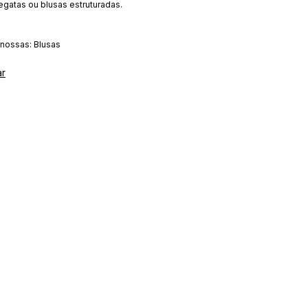
egatas ou blusas estruturadas.
 nossas:
Blusas
ar