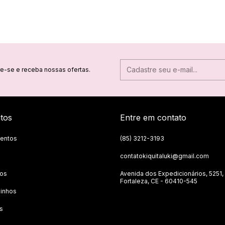
e-se e receba nossas ofertas.
tos
Entre em contato
entos
(85) 3212-3193
contatokiquitaluki@gmail.com
tos
Avenida dos Expedicionários, 5251,
Fortaleza, CE - 60410-545
inhos
s