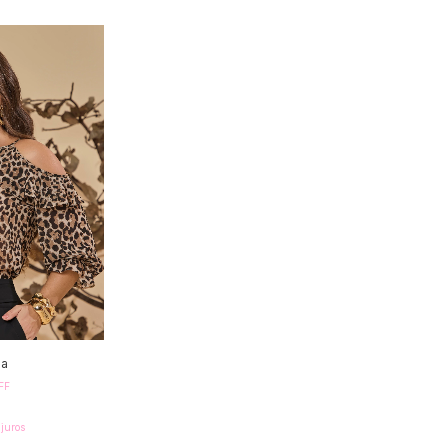
ga
FF
juros