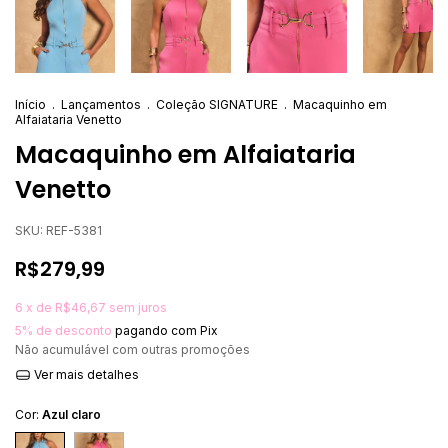
Início
.
Lançamentos
.
Coleção SIGNATURE
.
Macaquinho em
Alfaiataria Venetto
Macaquinho em Alfaiataria
Venetto
SKU:
REF-5381
R$279,99
6
x de
R$46,67
sem juros
5% de desconto
pagando com Pix
Não acumulável com outras promoções
Ver mais detalhes
Cor:
Azul claro