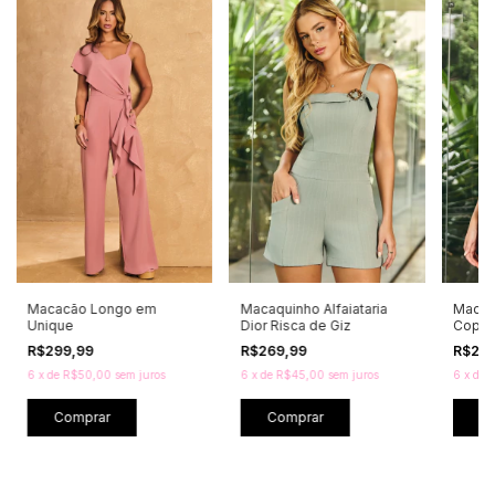
Macacão Longo em
Macaquinho Alfaiataria
Macaqu
Unique
Dior Risca de Giz
Cope
R$299,99
R$269,99
R$29
6
x
de
R$50,00
sem juros
6
x
de
R$45,00
sem juros
6
x
de
R
Comprar
Comprar
C