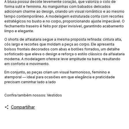
A blusa possui decote levemente coração, que valoriza o colo de
forma sutil e feminina. As manguinhas com babados delicados
adicionam charme ao design, criando um visual romântico e ao mesmo
tempo contemporâneo. A modelagem estruturada conta com recortes
estratégicos no busto e no corpo, proporcionando ajuste impecável. O
fechamento traseiro é feito por zíper invisível, garantindo acabamento
limpo e elegante.
O shorts de alfaiataria segue a mesma proposta refinada: cintura alta,
cós largo e recortes que moldam a peça ao corpo. Ele apresenta
bolsos frontais decorados com abas e botões forrados, um detalhe
sofisticado que eleva o design e reforça o estilo clássico da alfaiataria
moderna. A modelagem oferece leve amplitude na barra, resultando
em conforto e movimento.
Em conjunto, as peças criam um visual harmonioso, feminino e
atemporal — ideal para ocasiões em que elegância e praticidade
precisam caminhar lado a lado
Confira também nossos:
Vestidos
Compartilhar