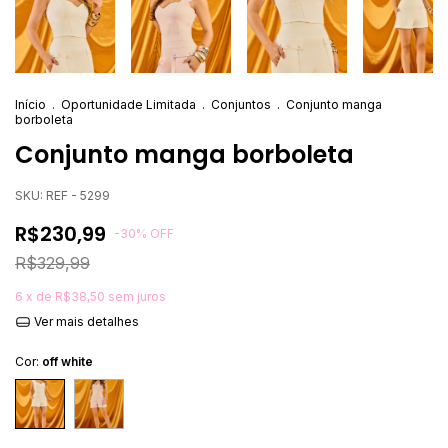
Início
.
Oportunidade Limitada
.
Conjuntos
.
Conjunto manga
borboleta
Conjunto manga borboleta
SKU:
REF - 5299
R$230,99
-
30
%
OFF
R$329,99
6
x de
R$38,50
sem juros
Ver mais detalhes
Cor:
off white