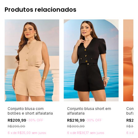
Produtos relacionados
Conjunto blusa com
Conjunto blusa short em
Conju
botões e short alfaiataria
alfaiataria
bufan
R$209,99
R$216,99
R$23
-
30
%
OFF
-
30
%
OFF
R$299,99
R$309,99
R$329
6
x
de
R$35,00
sem juros
6
x
de
R$36,17
sem juros
6
x
de
R