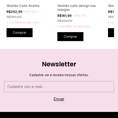
Vestido Curto Alcinha
Vestido curto design nas
Vestid
mangas
R$202,99
R$179
-
30
%
OFF
R$161,99
-
40
%
OFF
R$289,99
R$299
R$269,99
6
x
de
R$33,83
sem juros
5
x
de
R
5
x
de
R$32,40
sem juros
Comprar
C
Comprar
Newsletter
Cadastre-se e receba nossas ofertas.