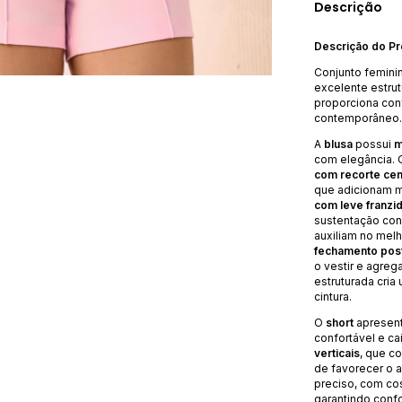
Descrição
Descrição do P
Conjunto femin
excelente estru
proporciona conf
contemporâneo.
A
blusa
possui
m
com elegância. 
com recorte cen
que adicionam m
com leve franzi
sustentação con
auxiliam no melh
fechamento poste
o vestir e agre
estruturada cria
cintura.
O
short
apresen
confortável e c
verticais
, que c
de favorecer o 
preciso, com co
garantindo confo