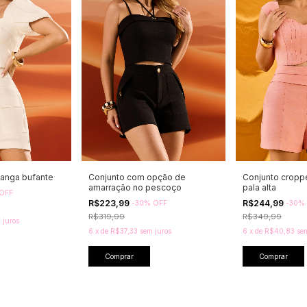
anga bufante
Conjunto com opção de
Conjunto cropp
amarração no pescoço
pala alta
OFF
R$223,99
R$244,99
-
30
%
OFF
-
30
%
R$319,99
R$349,99
 juros
6
x
de
R$37,33
sem juros
6
x
de
R$40,83
se
Comprar
Comprar