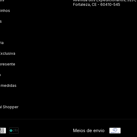
Fortaleza, CE - 60410-545
inhos
s
ria
Exclusiva
presente
o
e medidas
al Shopper
Meios de envio