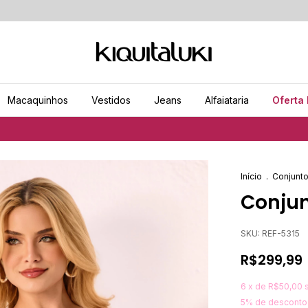
Macaquinhos
Vestidos
Jeans
Alfaiataria
Oferta 
Início
.
Conjunt
Conjun
SKU:
REF-5315
R$299,99
6
x de
R$50,00
5% de desconto