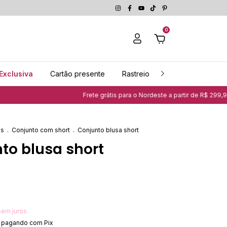
0
Exclusiva
Cartão presente
Rastreio
Guia de medidas
Frete grátis para o Nordeste a partir de R$ 299,99 | Clique aqui e 
os
.
Conjunto com short
.
Conjunto blusa short
to blusa short
sem juros
pagando com Pix