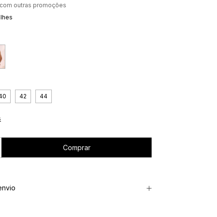
 com outras promoções
alhes
40
42
44
s
envio