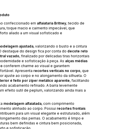
roduto
ino confeccionado em
alfaiataria Britney
, tecido de
tura, toque macio e caimento impecável, que
orto aliado a um visual sofisticado e
odelagem ajustada
, valorizando o busto e a cintura
O destaque do design fica por conta do
decote reto
tral vazado
, finalizado por delicadas tiras horizontais
odernidade e sofisticação à peça. As
alças médias
do
conferem charme ao visual e garantem
fortável. Apresenta
recortes verticais no corpo
, que
or ajuste ao corpo e no alongamento da silhueta. O
rior é feito por zíper metálico aparente
, facilitando
gando acabamento refinado. A barra levemente
 um efeito sutil de peplum, valorizando ainda mais a
ta
modelagem alfaiatada
, com comprimento
aimento alinhado ao corpo. Possui
recortes frontais
ontribuem para um visual elegante e estruturado, além
alongamento das pernas. O acabamento é limpo e
sturas bem definidas e cintura bem posicionada,
rto e sofisticação.