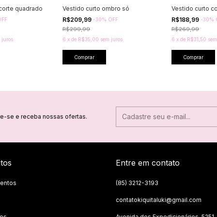
ecorte quadrado
Vestido curto ombro só
Vestido curto c
R$209,99
R$188,99
OFF
-
30
%
OFF
-
30
%
R$299,99
R$269,99
 juros
6
x
de
R$35,00
sem juros
6
x
de
R$31,50
sem
Comprar
Comprar
e-se e receba nossas ofertas.
tos
Entre em contato
entos
(85) 3212-3193
contatokiquitaluki@gmail.com
tos
Avenida dos Expedicionários, 5251,