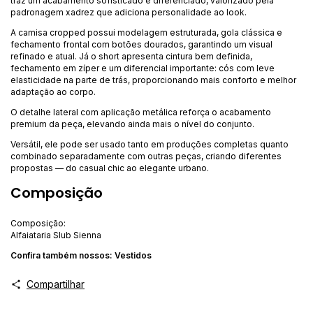
traz um acabamento sofisticado e diferenciado, valorizado pela
padronagem xadrez que adiciona personalidade ao look.
A camisa cropped possui modelagem estruturada, gola clássica e
fechamento frontal com botões dourados, garantindo um visual
refinado e atual. Já o short apresenta cintura bem definida,
fechamento em zíper e um diferencial importante: cós com leve
elasticidade na parte de trás, proporcionando mais conforto e melhor
adaptação ao corpo.
O detalhe lateral com aplicação metálica reforça o acabamento
premium da peça, elevando ainda mais o nível do conjunto.
Versátil, ele pode ser usado tanto em produções completas quanto
combinado separadamente com outras peças, criando diferentes
propostas — do casual chic ao elegante urbano.
Composição
Composição:
Alfaiataria Slub Sienna
Confira também nossos:
Vestidos
Compartilhar