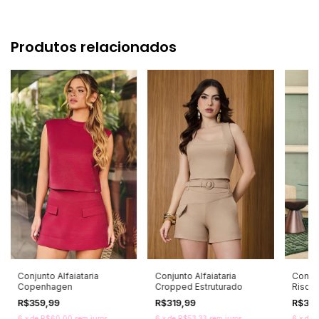
Produtos relacionados
Conjunto Alfaiataria
Conjunto Alfaiataria
Conjun
Copenhagen
Cropped Estruturado
Risca 
R$359,99
R$319,99
R$39
6
x
de
R$60,00
sem juros
6
x
de
R$53,33
sem juros
6
x
de