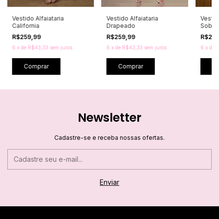
Vestido Alfaiataria
Vestido Alfaiataria
Vesti
California
Drapeado
Sobrep
R$259,99
R$259,99
R$25
6
x
de
R$43,33
sem juros
6
x
de
R$43,33
sem juros
6
x
de
R
Comprar
Comprar
C
Newsletter
Cadastre-se e receba nossas ofertas.