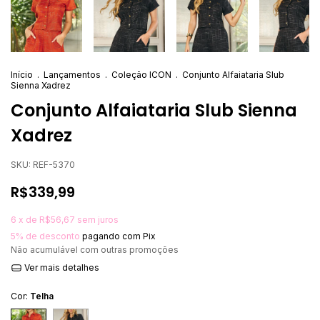
Início
.
Lançamentos
.
Coleção ICON
.
Conjunto Alfaiataria Slub
Sienna Xadrez
Conjunto Alfaiataria Slub Sienna
Xadrez
SKU:
REF-5370
R$339,99
6
x de
R$56,67
sem juros
5% de desconto
pagando com Pix
Não acumulável com outras promoções
Ver mais detalhes
Cor:
Telha