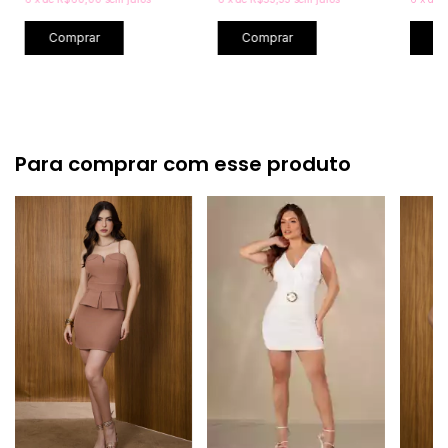
Comprar
Comprar
C
Para comprar com esse produto