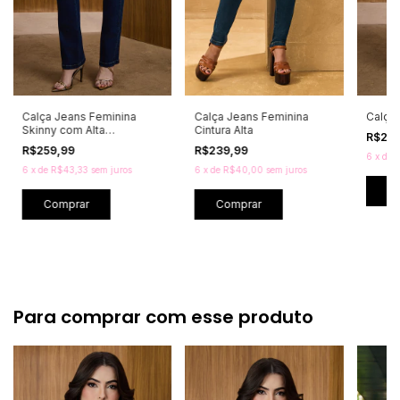
Calça Jeans Feminina
Calça Jeans Feminina
Calça 
Skinny com Alta
Cintura Alta
R$25
Elasticidade e
R$259,99
R$239,99
Modelagem Levanta
6
x
de
R
Bumbum
6
x
de
R$43,33
sem juros
6
x
de
R$40,00
sem juros
C
Comprar
Comprar
Para comprar com esse produto