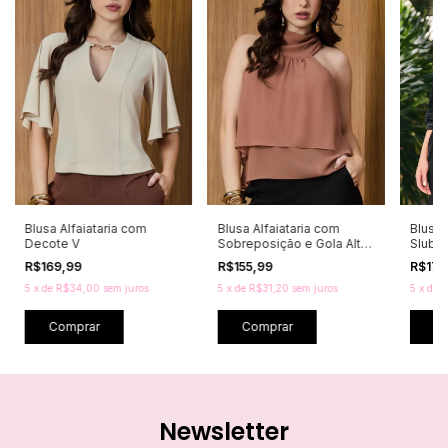
Blusa Alfaiataria com
Blusa Alfaiataria com
Blusa 
Decote V
Sobreposição e Gola Alta
Slub S
Drapeada
R$169,99
R$155,99
R$179
5
x
de
R$34,00
sem juros
5
x
de
R$31,20
sem juros
5
x
de
R
Comprar
Comprar
C
Newsletter