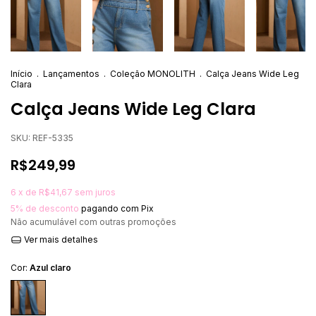
Início
.
Lançamentos
.
Coleção MONOLITH
.
Calça Jeans Wide Leg
Clara
Calça Jeans Wide Leg Clara
SKU:
REF-5335
R$249,99
6
x de
R$41,67
sem juros
5% de desconto
pagando com Pix
Não acumulável com outras promoções
Ver mais detalhes
Cor:
Azul claro