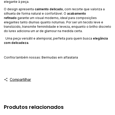
elegante à peça.
O design apresenta
caimento delicado
, com recorte que valoriza a
silhueta de forma natural e confortável. O
acabamento
refinado
garante um visual moderno, ideal para composições
elegantes tanto diurnas quanto noturnas. Por ser um tecido leve e
translúcido, transmite feminilidade e leveza, enquanto o brilho discreto
do lurex adiciona um ar de glamour na medida certa.
Uma peça versátil e atemporal, perfeita para quem busca
elegância
com delicadeza
.
Confira também nossas:
Bermudas em alfaiataria
Compartilhar
Produtos relacionados