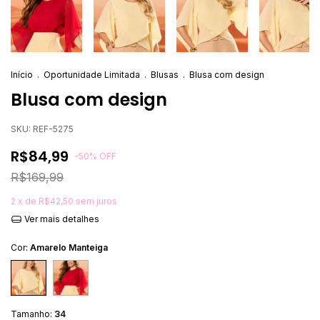
Início
.
Oportunidade Limitada
.
Blusas
.
Blusa com design
Blusa com design
SKU:
REF-5275
R$84,99
-
50
%
OFF
R$169,99
2
x de
R$42,50
sem juros
Ver mais detalhes
Cor:
Amarelo Manteiga
Tamanho:
34