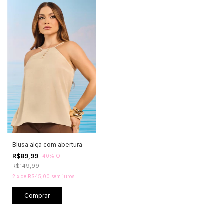
Blusa alça com abertura
R$89,99
-
40
%
OFF
R$149,99
2
x
de
R$45,00
sem juros
Comprar