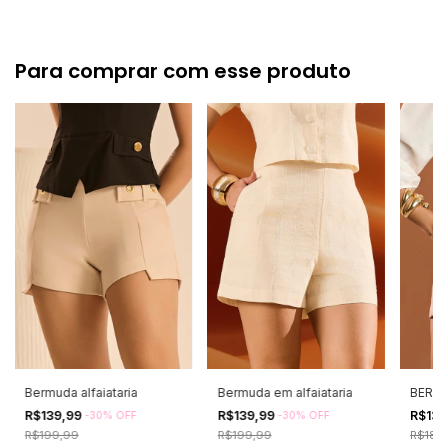
Para comprar com esse produto
Bermuda alfaiataria
Bermuda em alfaiataria
BERM
R$139,99
R$139,99
R$132
-
30
%
OFF
-
30
%
OFF
R$199,99
R$199,99
R$189