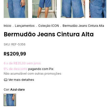
Início
.
Lançamentos
.
Coleção ICON
.
Bermudão Jeans Cintura Alta
Bermudão Jeans Cintura Alta
SKU:
REF-5356
R$209,99
6
x de
R$35,00
sem juros
5% de desconto
pagando com Pix
Não acumulável com outras promoções
Ver mais detalhes
Cor:
Azul claro