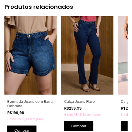
Produtos relacionados
Bermuda Jeans com Barra
Calça Jeans Flare
Calça
Dobrada
R$259,99
R$25
R$199,99
6
x
de
R$43,33
sem juros
6
x
de
R
6
x
de
R$33,33
sem juros
Comprar
C
Comprar