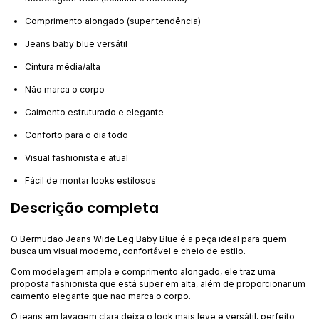
Comprimento alongado (super tendência)
Jeans baby blue versátil
Cintura média/alta
Não marca o corpo
Caimento estruturado e elegante
Conforto para o dia todo
Visual fashionista e atual
Fácil de montar looks estilosos
Descrição completa
O Bermudão Jeans Wide Leg Baby Blue é a peça ideal para quem
busca um visual moderno, confortável e cheio de estilo.
Com modelagem ampla e comprimento alongado, ele traz uma
proposta fashionista que está super em alta, além de proporcionar um
caimento elegante que não marca o corpo.
O jeans em lavagem clara deixa o look mais leve e versátil, perfeito