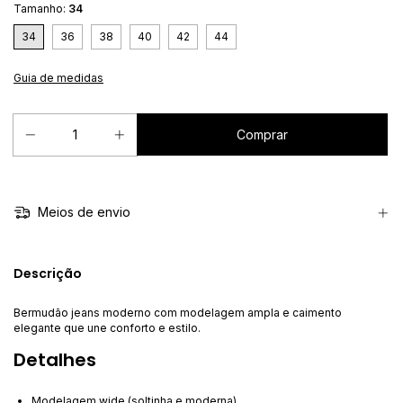
Tamanho:
34
34
36
38
40
42
44
Guia de medidas
Meios de envio
Descrição
Bermudão jeans moderno com modelagem ampla e caimento
elegante que une conforto e estilo.
Detalhes
Modelagem wide (soltinha e moderna)