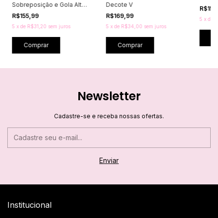
Sobreposição e Gola Alta
Decote V
R$159
Drapeada
R$155,99
R$169,99
5
x
de
R
5
x
de
R$31,20
sem juros
5
x
de
R$34,00
sem juros
C
Comprar
Comprar
Newsletter
Cadastre-se e receba nossas ofertas.
Institucional