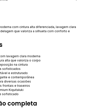
oderna com cintura alta diferenciada, lavagem clara
odelagem que valoriza a silhueta com conforto e
s
com lavagem clara moderna
a alta que valoriza o corpo
eposição na cintura
s sofisticados
tável e estruturado
ante e contemporânea
ara diversas ocasiões
 frontais e traseiros
ium Kiquitaluki
e sofisticado
ão completa