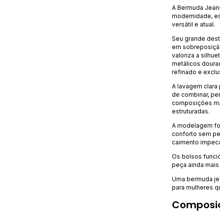
A Bermuda Jeans
modernidade, es
versátil e atual.
Seu grande desta
em sobreposição
valoriza a silhu
metálicos dour
refinado e exclu
A lavagem clara 
de combinar, per
composições mai
estruturadas.
A modelagem fo
conforto sem pe
caimento impecá
Os bolsos funci
peça ainda mais p
Uma bermuda jea
para mulheres q
Composi