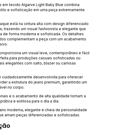
 em tecido Algarve Light Baby Blue combina
tilo e sofisticação em uma peça extremamente
que está na cintura alta com design diferenciado
, trazendo um visual fashionista e elegante que
eta de forma moderna e sofisticada. Os detalhes
ados complementam a peça com um acabamento
sivo.
proporciona um visual leve, contemporâneo e fácil
feita para produções casuais sofisticadas ou
s elegantes com salto, blazer ou camisas
i cuidadosamente desenvolvida para oferecer
rder a estrutura do jeans premium, garantindo um
vel no corpo.
onais e o acabamento de alta qualidade tornam a
rática e estilosa para o dia a dia.
ns moderna, elegante e cheia de personalidade
ue amam peças diferenciadas e sofisticadas.
ção