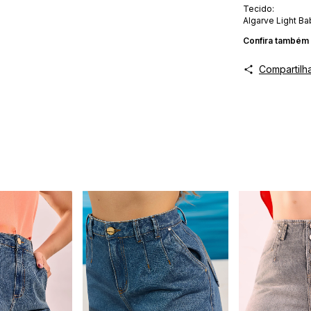
Tecido:
Algarve Light Ba
Confira ta
mbém 
Compartilh