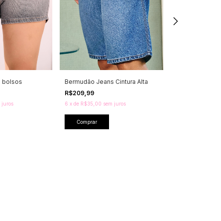
m bolsos
Bermudão Jeans Cintura Alta
Bermuda Jeans
Dobrada
R$209,99
R$199,99
 juros
6
x
de
R$35,00
sem juros
6
x
de
R$33,33
sem
Comprar
Comprar