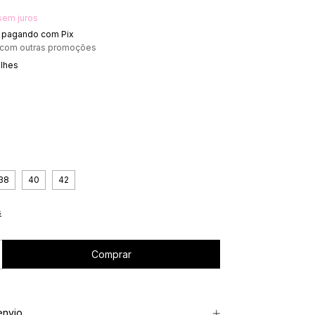
sem juros
pagando com Pix
 com outras promoções
alhes
38
40
42
s
envio