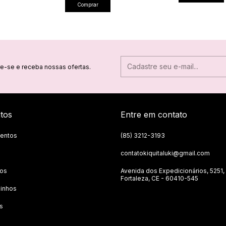
Comprar
e-se e receba nossas ofertas.
tos
Entre em contato
entos
(85) 3212-3193
contatokiquitaluki@gmail.com
tos
Avenida dos Expedicionários, 5251,
Fortaleza, CE - 60410-545
inhos
s