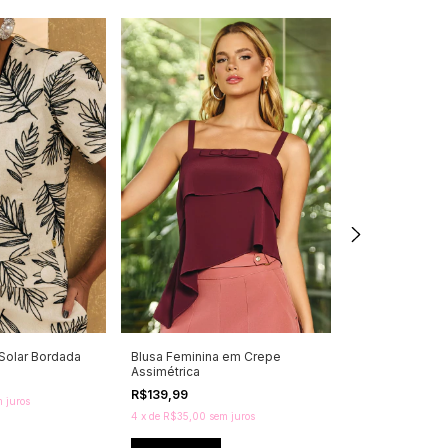
Solar Bordada
Blusa Feminina em Crepe
Blusa Feminina
Assimétrica
Marrocaine
R$139,99
R$179,99
 juros
4
x
de
R$35,00
sem juros
5
x
de
R$36,00
se