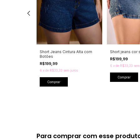
ans
Short Jeans Cintura Alta com
Short jeans cor
Botões
R$199,99
FF
R$199,99
6
x
de
R$33,33
sem
6
x
de
R$33,33
sem juros
juros
Comprar
Comprar
Para comprar com esse produt