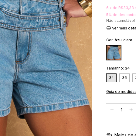
6
x de
R$33,33
5% de desconto
Não acumulável
Ver mais det
Cor:
Azul claro
Tamanho:
34
34
36
Guia de medida
Meios de 