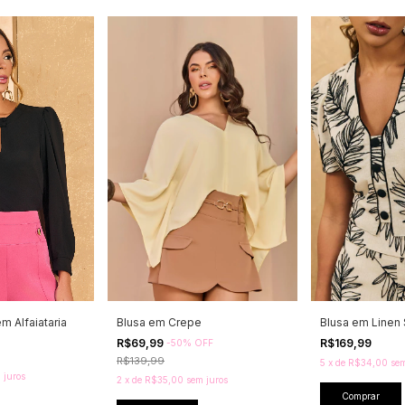
m Alfaiataria
Blusa em Crepe
Blusa em Linen 
R$69,99
R$169,99
-
50
%
OFF
R$139,99
5
x
de
R$34,00
sem
 juros
2
x
de
R$35,00
sem juros
Comprar