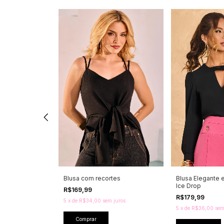
ombro a ombro
Blusa com recortes
Blusa Elegante e
Ice Drop
R$169,99
FF
R$179,99
5
x
de
R$34,00
sem juros
5
x
de
R$36,00
sem
 juros
Comprar