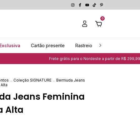
0
Exclusiva
Cartão presente
Rastreio
Guia de medidas
Frete grátis para o Nordeste a partir de R$ 299,99 | Clique aqui e saiba
ntos
.
Coleção SIGNATURE
.
Bermuda Jeans
 Alta
da Jeans Feminina
a Alta