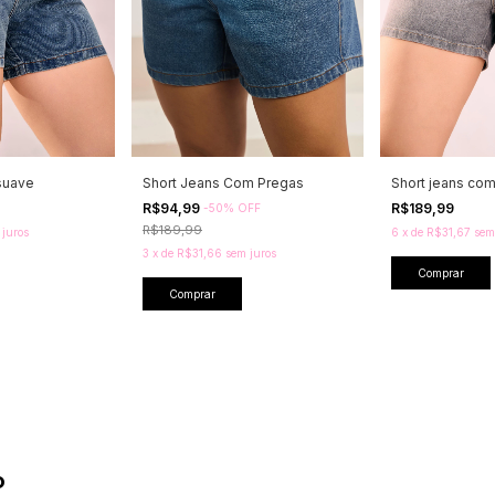
 suave
Short Jeans Com Pregas
Short jeans co
R$94,99
R$189,99
-
50
%
OFF
R$189,99
 juros
6
x
de
R$31,67
sem
3
x
de
R$31,66
sem juros
Comprar
Comprar
o