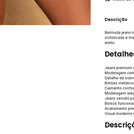
Descrição
Bermuda jeans m
sofisticada e m
estilo.
Detalhe
Jeans premium 
Modelagem cintur
Detalhe de sobr
Botões metálico
Caimento confor
Modelagem eleg
Jeans versátil p
Bolsos funcionais
Acabamento prem
Visual moderno 
Descriç