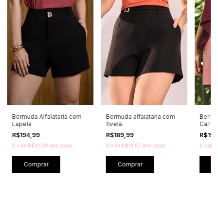
Bermuda Alfaiataria com
Bermuda alfaiataria com
Bermud
Lapela
fivela
Carlo
R$194,99
R$189,99
R$195
6
x
de
R$32,50
sem juros
6
x
de
R$31,67
sem juros
6
x
de
R
Comprar
Comprar
C