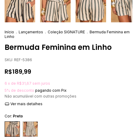
Início
.
Lançamentos
.
Coleção SIGNATURE
.
Bermuda Feminina em
Linho
Bermuda Feminina em Linho
SKU:
REF-5386
R$189,99
6
x de
R$31,67
sem juros
5% de desconto
pagando com Pix
Não acumulável com outras promoções
Ver mais detalhes
Cor:
Preto