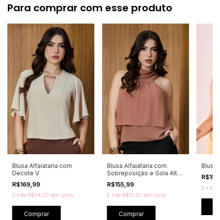
Para comprar com esse produto
Blusa Alfaiataria com
Blusa Alfaiataria com
Blusa
Decote V
Sobreposição e Gola Alta
R$159
Drapeada
R$169,99
R$155,99
5
x
de
R
5
x
de
R$34,00
sem juros
5
x
de
R$31,20
sem juros
C
Comprar
Comprar