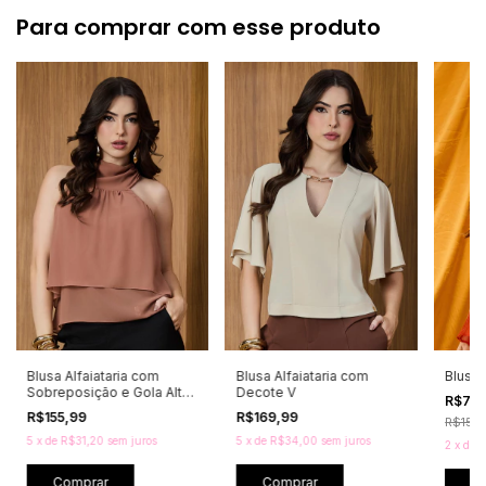
Para comprar com esse produto
Blusa Alfaiataria com
Blusa Alfaiataria com
Blusa 
Sobreposição e Gola Alta
Decote V
R$79
Drapeada
R$155,99
R$169,99
R$159
5
x
de
R$31,20
sem juros
5
x
de
R$34,00
sem juros
2
x
de
R
Comprar
Comprar