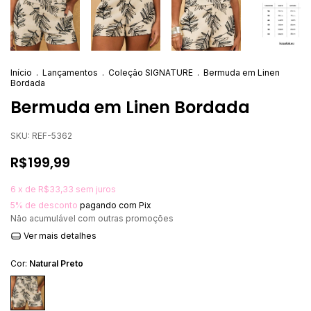
Início
.
Lançamentos
.
Coleção SIGNATURE
.
Bermuda em Linen
Bordada
Bermuda em Linen Bordada
SKU:
REF-5362
R$199,99
6
x de
R$33,33
sem juros
5% de desconto
pagando com Pix
Não acumulável com outras promoções
Ver mais detalhes
Cor:
Natural Preto