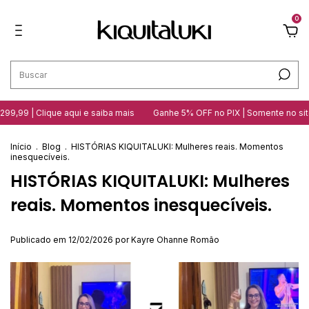
0
Clique aqui e saiba mais
Ganhe 5% OFF no PIX | Somente no site
10 
Início
.
Blog
.
HISTÓRIAS KIQUITALUKI: Mulheres reais. Momentos
inesquecíveis.
HISTÓRIAS KIQUITALUKI: Mulheres
reais. Momentos inesquecíveis.
Publicado em 12/02/2026 por Kayre Ohanne Romão